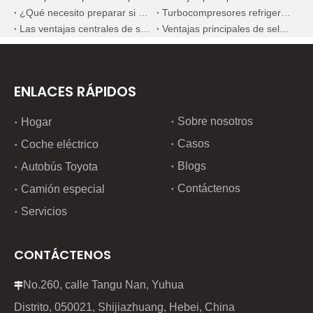
¿Qué necesito preparar si quiero reemplazar el inyector de combustible?
Turbocompresores refrigerados por agua versus turbocompresores refrigerados por aceite para maquinaria de construcción
Las ventajas centrales de seleccionar nuevos componentes mecánicos domésticos de alta calidad
Ventajas principales de seleccionar componentes mecánicos domésticos premium de nueva generación
ENLACES RÁPIDOS
Sobre nosotros
Hogar
Casos
Coche eléctrico
Blogs
Autobús Toyota
Contáctenos
Camión especial
Servicios
CONTÁCTENOS
No.260, calle Tangu Nan, Yuhua

Distrito, 050021, Shijiazhuang, Hebei, China