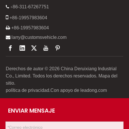
86-311-67267751

+

+86-19957983604

+86-19957983604

larry@customsvehicle.com
Derechos de autor ©
2026
China Deruixiang Industrial
Co., Limited. Todos los derechos reservados.
Mapa del
sitio
.
política de privacidad
.Con apoyo de
leadong.com
ENVIAR MENSAJE