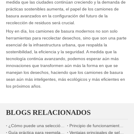
medida que las ciudades continúan creciendo y la demanda de
prácticas sostenibles aumenta, el papel de los camiones de
basura avanzados en la configuración del futuro de la
recolección de residuos será crucial.
Hoy en día, los camiones de basura modernos no son solo
herramientas para recolectar desechos, sino que son una parte
esencial de la infraestructura urbana, que respalda la
sostenibilidad, la eficiencia y la seguridad. A medida que la
tecnología continúa avanzando, podemos esperar aún más
innovaciones que transformen aún más la forma en que se
manejan los desechos, haciendo que los camiones de basura
sean aún más inteligentes, más ecológicos y más eficientes en
los próximos años.
BLOGS RELACIONADOS
¿Cómo puede una selección precisa de la bomba de combustible mejorar significativamente la economía de combustible de los motores diésel marinos?
Principio de funcionamiento y ventajas de los sistemas de refrigeración por agua para motores diésel marinos
Guía práctica para reemplazar inyectores de combustible en escenarios de mantenimiento en el extranjero
Ventajas principales de seleccionar componentes mecánicos fabricados en China