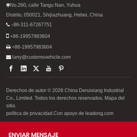
No.260, calle Tangu Nan, Yuhua

Distrito, 050021, Shijiazhuang, Hebei, China
86-311-67267751

+

+86-19957983604

+86-19957983604

larry@customsvehicle.com
Derechos de autor ©
2026
China Deruixiang Industrial
Co., Limited. Todos los derechos reservados.
Mapa del
sitio
.
política de privacidad
.Con apoyo de
leadong.com
ENVIAR MENSAJE