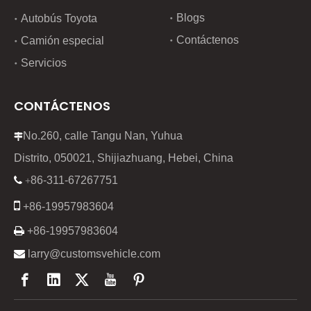
Blogs
Autobús Toyota
Contáctenos
Camión especial
Servicios
CONTÁCTENOS
No.260, calle Tangu Nan, Yuhua

Distrito, 050021, Shijiazhuang, Hebei, China
86-311-67267751

+

+86-19957983604

+86-19957983604

larry@customsvehicle.com