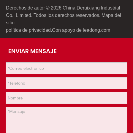
Derechos de autor ©
2026
China Deruixiang Industrial
Co., Limited. Todos los derechos reservados.
Mapa del
sitio
.
política de privacidad
.Con apoyo de
leadong.com
ENVIAR MENSAJE