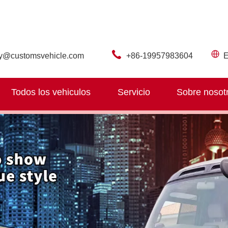
ry@customsvehicle.com
+86-19957983604
E
Todos los vehiculos
Servicio
Sobre nosot