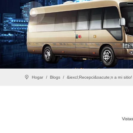
Hogar
/
Blogs
/
&iexcl;Recepci&oacute;n a mi sitio!
Vistas