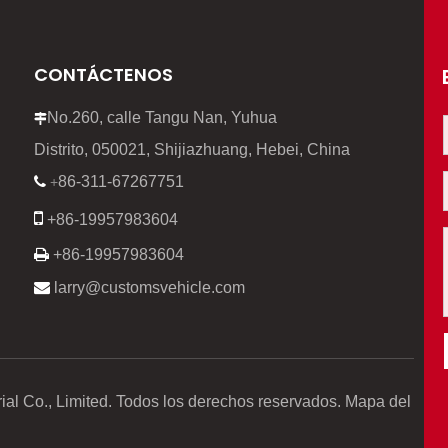
CONTÁCTENOS
No.260, calle Tangu Nan, Yuhua

Distrito, 050021, Shijiazhuang, Hebei, China
86-311-67267751

+

+86-19957983604

+86-19957983604

larry@customsvehicle.com
ial Co., Limited. Todos los derechos reservados.
Mapa del