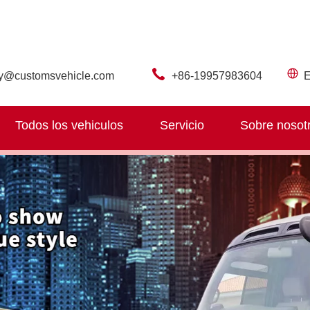
ry@customsvehicle.com
+86-19957983604
E
Todos los vehiculos
Servicio
Sobre nosot