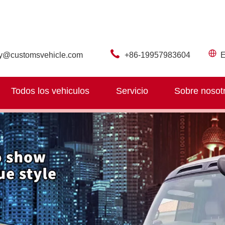
ry@customsvehicle.com
+86-19957983604
E
Todos los vehiculos
Servicio
Sobre nosot