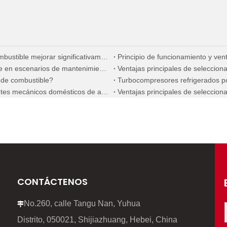
¿Cómo puede una selección precisa de la bomba de combustible mejorar significativamente la economía de combustible de los motores diésel marinos?
Guía práctica para reemplazar inyectores de combustible en escenarios de mantenimiento en el extranjero
Ventajas principales de seleccio
r de combustible?
Las ventajas centrales de seleccionar nuevos componentes mecánicos domésticos de alta calidad
CONTÁCTENOS
No.260, calle Tangu Nan, Yuhua

Distrito, 050021, Shijiazhuang, Hebei, China