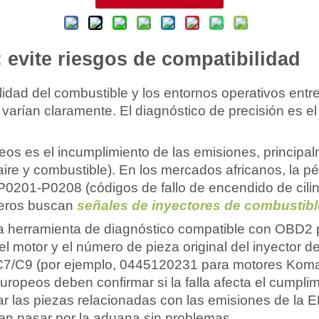
: evite riesgos de compatibilidad
alidad del combustible y los entornos operativos entr
s
varían claramente. El diagnóstico de precisión es el
eos es el incumplimiento de las emisiones, princip
aire y combustible). En los mercados africanos, la 
0201-P0208 (códigos de fallo de encendido de cili
jeros buscan
señales de inyectores de combustibl
a herramienta de diagnóstico compatible con OBD2 pa
el motor y el número de pieza original del inyector 
/C9 (por ejemplo, 0445120231 para motores Komat
europeos deben confirmar si la falla afecta el cumplim
car las piezas relacionadas con las emisiones de la 
en pasar por la aduana sin problemas.