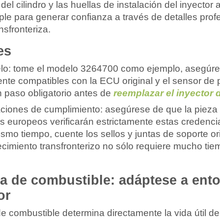
l cilindro y las huellas de instalación del inyector 
imple para generar confianza a través de detalles pr
sfronteriza.
es
elo: tome el modelo 3264700 como ejemplo, asegúres
nte compatibles con la ECU original y el sensor de pr
n paso obligatorio antes de
reemplazar el inyector 
ficaciones de cumplimiento: asegúrese de que la p
es europeos verificarán estrictamente estas credenci
mo tiempo, cuente los sellos y juntas de soporte ori
ecimiento transfronterizo no sólo requiere mucho tie
ma de combustible: adáptese a ento
or
de combustible determina directamente la vida útil de