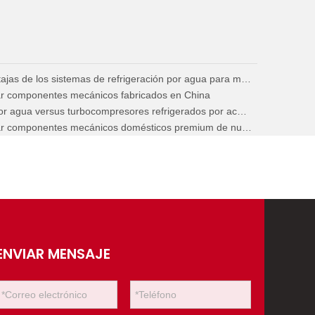
Principio de funcionamiento y ventajas de los sistemas de refrigeración por agua para motores diésel marinos
nar componentes mecánicos fabricados en China
Turbocompresores refrigerados por agua versus turbocompresores refrigerados por aceite para maquinaria de construcción
Ventajas principales de seleccionar componentes mecánicos domésticos premium de nueva generación
ENVIAR MENSAJE