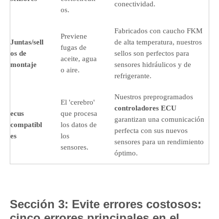
conectividad.
os.
Fabricados con caucho FKM
Previene
Juntas/sell
de alta temperatura, nuestros
fugas de
os de
sellos son perfectos para
aceite, agua
montaje
sensores hidráulicos y de
o aire.
refrigerante.
Nuestros preprogramados
El 'cerebro'
controladores ECU
ecus
que procesa
garantizan una comunicación
compatibl
los datos de
perfecta con sus nuevos
es
los
sensores para un rendimiento
sensores.
óptimo.
Sección 3: Evite errores costosos:
cinco errores principales en el