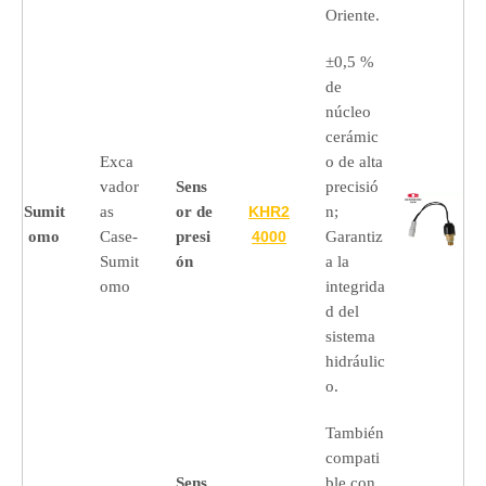
Oriente.
±0,5 %
de
núcleo
cerámic
Exca
o de alta
vador
Sens
precisió
Sumit
as
or de
KHR2
n;
omo
Case-
presi
4000
Garantiz
Sumit
ón
a la
omo
integrida
d del
sistema
hidráulic
o.
También
compati
Sens
ble con