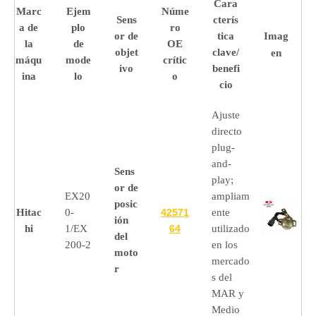
Cara
Marc
Ejem
Núme
Sens
cterís
a de
plo
ro
or de
tica
Imag
la
de
OE
objet
clave/
en
máqu
mode
crític
ivo
benefi
ina
lo
o
cio
Ajuste
directo
plug-
and-
Sens
play;
or de
EX20
ampliam
posic
Hitac
0-
42571
ente
ión
hi
1/EX
64
utilizado
del
200-2
en los
moto
mercado
r
s del
MAR y
Medio