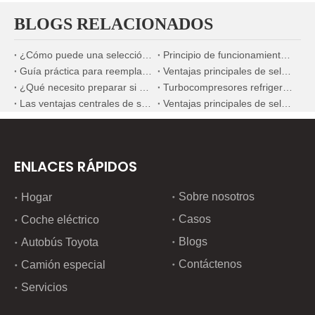
BLOGS RELACIONADOS
¿Cómo puede una selección precisa de la bomba de combustible mejorar significativamente la economía de combustible de los motores diésel marinos?
Principio de funcionamiento y ventajas de los sistemas de refrigeración por agua para motores diésel marinos
Guía práctica para reemplazar inyectores de combustible en escenarios de mantenimiento en el extranjero
Ventajas principales de seleccionar componentes mecánicos fabricados en China
¿Qué necesito preparar si quiero reemplazar el inyector de combustible?
Turbocompresores refrigerados por agua versus turbocompresores refrigerados por aceite para maquinaria de construcción
Las ventajas centrales de seleccionar nuevos componentes mecánicos domésticos de alta calidad
Ventajas principales de seleccionar componentes mecánicos domésticos premium de nueva generación
ENLACES RÁPIDOS
Sobre nosotros
Hogar
Casos
Coche eléctrico
Blogs
Autobús Toyota
Contáctenos
Camión especial
Servicios