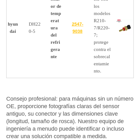
or de
los
temp
modelos
erat
R210-
hyun
DH22
2547-
ura
7/R220-
dai
0-5
9038
del
7;
refri
protege
gera
contra el
nte
sobrecal
entamie
nto.
Consejo profesional:
para máquinas sin un número
OE, proporcione fotografías claras del sensor
antiguo, su conector y las dimensiones clave
(longitud, tamaño de rosca). Nuestro equipo de
ingeniería a menudo puede identificar o incluso
crear una solución compatible a medida.