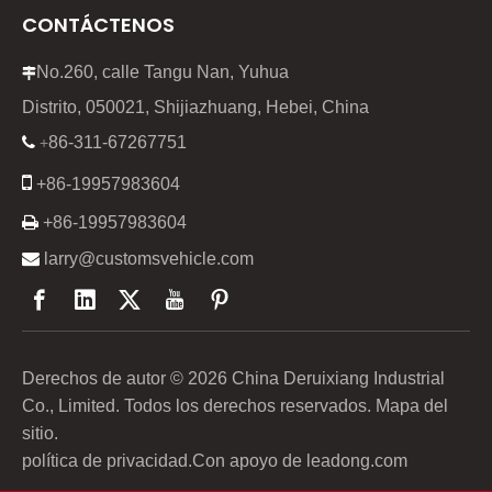
CONTÁCTENOS
No.260, calle Tangu Nan, Yuhua

Distrito, 050021, Shijiazhuang, Hebei, China
86-311-67267751

+

+86-19957983604

+86-19957983604

larry@customsvehicle.com
Derechos de autor ©
2026
China Deruixiang Industrial
Co., Limited. Todos los derechos reservados.
Mapa del
sitio
.
política de privacidad
.Con apoyo de
leadong.com