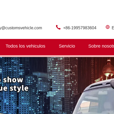
ry@customsvehicle.com
+86-19957983604
E
Todos los vehiculos
Servicio
Sobre nosot