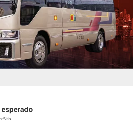
o esperado
n:
Sitio