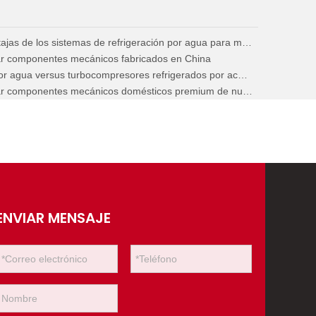
Principio de funcionamiento y ventajas de los sistemas de refrigeración por agua para motores diésel marinos
nar componentes mecánicos fabricados en China
Turbocompresores refrigerados por agua versus turbocompresores refrigerados por aceite para maquinaria de construcción
Ventajas principales de seleccionar componentes mecánicos domésticos premium de nueva generación
ENVIAR MENSAJE