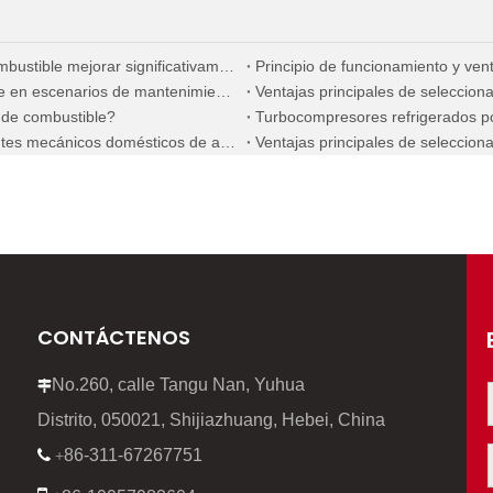
¿Cómo puede una selección precisa de la bomba de combustible mejorar significativamente la economía de combustible de los motores diésel marinos?
Guía práctica para reemplazar inyectores de combustible en escenarios de mantenimiento en el extranjero
Ventajas principales de seleccio
r de combustible?
Las ventajas centrales de seleccionar nuevos componentes mecánicos domésticos de alta calidad
CONTÁCTENOS
No.260, calle Tangu Nan, Yuhua

Distrito, 050021, Shijiazhuang, Hebei, China
86-311-67267751

+