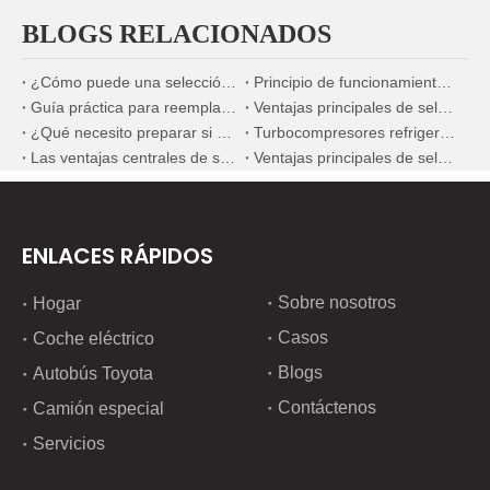
BLOGS RELACIONADOS
¿Cómo puede una selección precisa de la bomba de combustible mejorar significativamente la economía de combustible de los motores diésel marinos?
Principio de funcionamiento y ventajas de los sistemas de refrigeración por agua para motores diésel marinos
Guía práctica para reemplazar inyectores de combustible en escenarios de mantenimiento en el extranjero
Ventajas principales de seleccionar componentes mecánicos fabricados en China
¿Qué necesito preparar si quiero reemplazar el inyector de combustible?
Turbocompresores refrigerados por agua versus turbocompresores refrigerados por aceite para maquinaria de construcción
Las ventajas centrales de seleccionar nuevos componentes mecánicos domésticos de alta calidad
Ventajas principales de seleccionar componentes mecánicos domésticos premium de nueva generación
ENLACES RÁPIDOS
Sobre nosotros
Hogar
Casos
Coche eléctrico
Blogs
Autobús Toyota
Contáctenos
Camión especial
Servicios