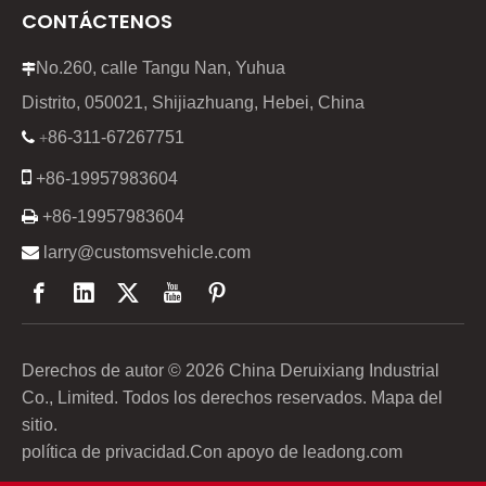
CONTÁCTENOS
No.260, calle Tangu Nan, Yuhua

Distrito, 050021, Shijiazhuang, Hebei, China
86-311-67267751

+

+86-19957983604

+86-19957983604

larry@customsvehicle.com
Derechos de autor ©
2026
China Deruixiang Industrial
Co., Limited. Todos los derechos reservados.
Mapa del
sitio
.
política de privacidad
.Con apoyo de
leadong.com