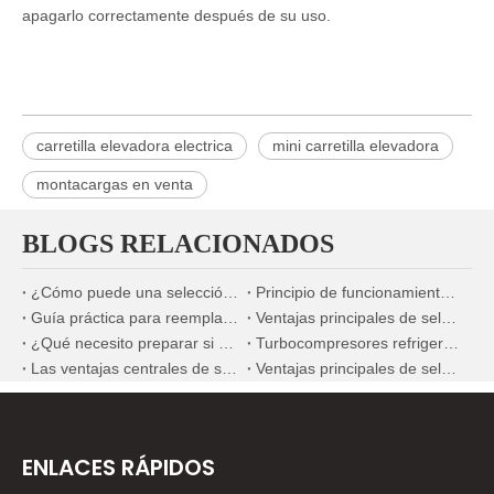
apagarlo correctamente después de su uso.
carretilla elevadora electrica
mini carretilla elevadora
montacargas en venta
BLOGS RELACIONADOS
¿Cómo puede una selección precisa de la bomba de combustible mejorar significativamente la economía de combustible de los motores diésel marinos?
Principio de funcionamiento y ventajas de los sistemas de refrigeración por agua para motores diésel marinos
Guía práctica para reemplazar inyectores de combustible en escenarios de mantenimiento en el extranjero
Ventajas principales de seleccionar componentes mecánicos fabricados en China
¿Qué necesito preparar si quiero reemplazar el inyector de combustible?
Turbocompresores refrigerados por agua versus turbocompresores refrigerados por aceite para maquinaria de construcción
Las ventajas centrales de seleccionar nuevos componentes mecánicos domésticos de alta calidad
Ventajas principales de seleccionar componentes mecánicos domésticos premium de nueva generación
ENLACES RÁPIDOS