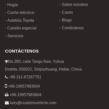
Sobre nosotros
Hogar
Casos
Coche eléctrico
Blogs
Autobús Toyota
Contáctenos
Camión especial
Servicios
CONTÁCTENOS
No.260, calle Tangu Nan, Yuhua

Distrito, 050021, Shijiazhuang, Hebei, China
86-311-67267751

+

+86-19957983604

+86-19957983604

larry@customsvehicle.com