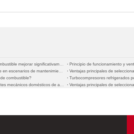
¿Cómo puede una selección precisa de la bomba de combustible mejorar significativamente la economía de combustible de los motores diésel marinos?
Guía práctica para reemplazar inyectores de combustible en escenarios de mantenimiento en el extranjero
Ventajas principales de seleccio
r de combustible?
Las ventajas centrales de seleccionar nuevos componentes mecánicos domésticos de alta calidad