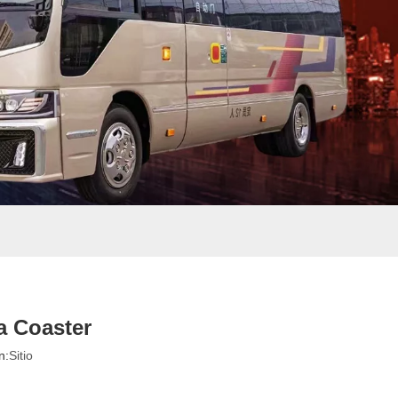
a Coaster
n:
Sitio