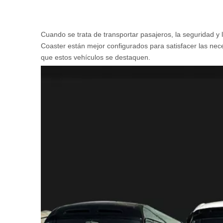
Cuando se trata de transportar pasajeros, la seguridad y
Coaster están mejor configurados para satisfacer las ne
que estos vehículos se destaquen.