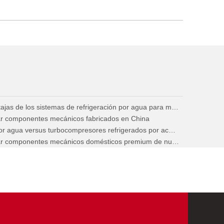
Principio de funcionamiento y ventajas de los sistemas de refrigeración por agua para motores diésel marinos
nar componentes mecánicos fabricados en China
Turbocompresores refrigerados por agua versus turbocompresores refrigerados por aceite para maquinaria de construcción
Ventajas principales de seleccionar componentes mecánicos domésticos premium de nueva generación