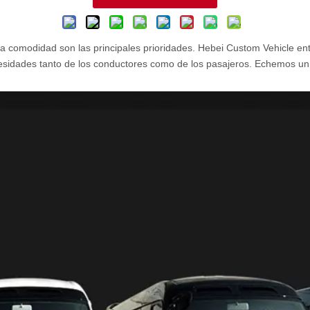
 la comodidad son las principales prioridades. Hebei Custom Vehicle en
cesidades tanto de los conductores como de los pasajeros. Echemos un