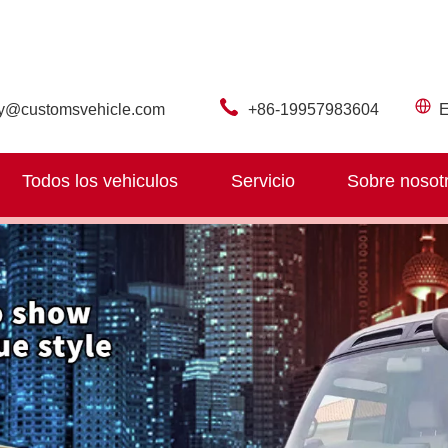
ry@customsvehicle.com
+86-19957983604
E
Todos los vehiculos
Servicio
Sobre nosot