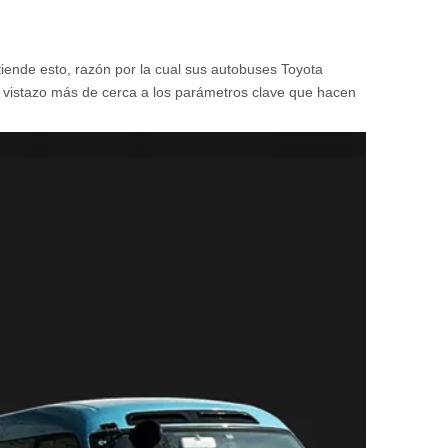
tiende esto, razón por la cual sus autobuses Toyota
 vistazo más de cerca a los parámetros clave que hacen