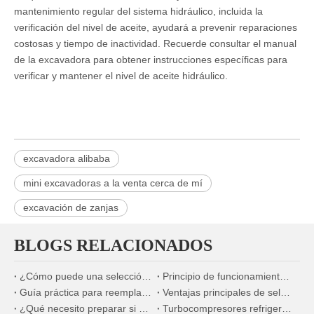
mantenimiento regular del sistema hidráulico, incluida la
verificación del nivel de aceite, ayudará a prevenir reparaciones
costosas y tiempo de inactividad. Recuerde consultar el manual
de la excavadora para obtener instrucciones específicas para
verificar y mantener el nivel de aceite hidráulico.
excavadora alibaba
mini excavadoras a la venta cerca de mí
excavación de zanjas
BLOGS RELACIONADOS
¿Cómo puede una selección precisa de la bomba de combustible mejorar significativamente la economía de combustible de los motores diésel marinos?
Principio de funcionamiento y ventajas de los sistemas de refrigeración por agua para motores diésel marinos
Guía práctica para reemplazar inyectores de combustible en escenarios de mantenimiento en el extranjero
Ventajas principales de seleccionar componentes mecánicos fabricados en China
¿Qué necesito preparar si quiero reemplazar el inyector de combustible?
Turbocompresores refrigerados por agua versus turbocompresores refrigerados por aceite para maquinaria de construcción