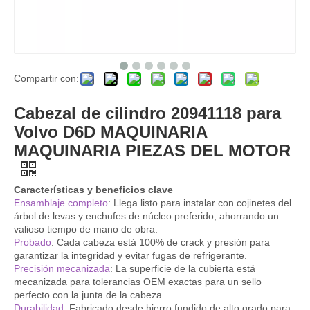
Compartir con:
Cilindro 6251-11-1100 6151-11-1101 6251-11-1102 Para Komatsu 6D125 PC400-5 Piezas de motor de maquinaria del proveedor
Cilindro 6156-11-1101-6156111101 para komatsu 6d125 PC400-7 Piezas de motor de maquinaria de proveedor
Cabezal de cilindro 20941118 para
Volvo D6D MAQUINARIA
MAQUINARIA PIEZAS DEL MOTOR
Características y beneficios clave
Ensamblaje completo
: Llega listo para instalar con cojinetes del
árbol de levas y enchufes de núcleo preferido, ahorrando un
valioso tiempo de mano de obra.
Probado
: Cada cabeza está 100% de crack y presión para
garantizar la integridad y evitar fugas de refrigerante.
Precisión mecanizada
: La superficie de la cubierta está
mecanizada para tolerancias OEM exactas para un sello
perfecto con la junta de la cabeza.
Cabezal de cilindro 6211-11-1100 para komatsu 6d140 proveedor maquinaria piezas de motor
Cabezal de cilindro 3811985 3811988 para Cummins K19 Piezas de motor de maquinaria del proveedor
Durabilidad
: Fabricado desde hierro fundido de alto grado para