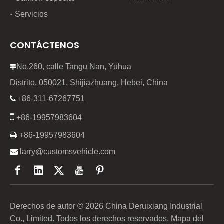
Servicios
CONTÁCTENOS
No.260, calle Tangu Nan, Yuhua

Distrito, 050021, Shijiazhuang, Hebei, China
86-311-67267751

+

+86-19957983604

+86-19957983604

larry@customsvehicle.com
Derechos de autor ©
2026
China Deruixiang Industrial
Co., Limited. Todos los derechos reservados.
Mapa del