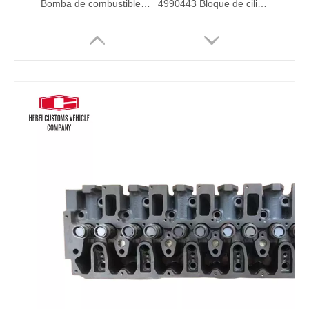
Bomba de combustible 24046345 22905123 VOE24046345 VOE22905123 MOTOR INDUSTRIA BOMBA DE ACEITE NUEVA COMBUSTIBLE EC200 EC210 EC240 EC290 EC300 Para el motor de camiones de automóviles Factory de bombas de pistón hidráulico
4990443 Bloque de cilindro para Komatsu PC400-7 Piezas de proveedor de cabezales de cilindro Motor 6D107 Motor
6154-21-1100 Bloque de cilindro para Komatsu PC400-7 Piezas de proveedor de cabezal de cilindro Piezas de maquinaria 6D125
6114-11-1100 para la cabeza del cilindro Proveedor de cabeza del cilindro 6115-11-1101 6115111101 Piezas de maquinaria 4D130 4D120 Motor