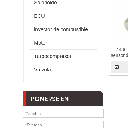
Solenoide
ECU
inyector de combustible
Motor
44365
sensor d
Turbocompresor
pa
Válvula
PONERSE EN
CONTACTO