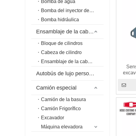
Bomba de agua
Bomba del inyector de combustible
Bomba hidráulica
Ensamblaje de la cabeza del cilindro
Bloque de cilindros
Cabeza de cilindro
Ensamblaje de la cabeza del cilindro
Sens
excav
Autobús de lujo personalizado
ZX200-
ZX1
Camión especial
e
Camión de la basura
Camión Frigorífico
Excavador
Máquina elevadora