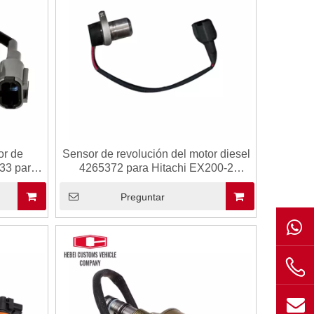
or de
Sensor de revolución del motor diesel
33 para
4265372 para Hitachi EX200-2
zas de
EX200-3 Fabricante
 del
Preguntar