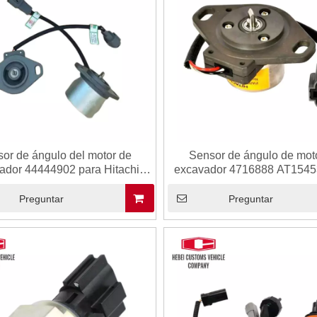
or de ángulo del motor de
Sensor de ángulo de mot
ador 44444902 para Hitachi
excavador 4716888 AT1545
2 ZX200-3 ZX120-2 ZX120-3
Hitachi ZX200 EX200 Pie
20 Partes de repuesto del
repuesto de excavadoras
Preguntar
Preguntar
xcavador del fabricante
fabricante