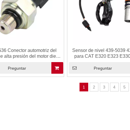
36 Conector automotriz del
Sensor de nivel 439-5039 
e alta presión del motor diesel
para CAT E320 E323 E33
ra Hitachi ZX200 ZX210
Sensor de construcción Sens
de sensor de líquido Transm
Preguntar
Preguntar
cable
1
2
3
4
5