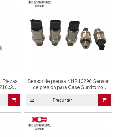
 Piezas
Sensor de prensa KHR10290 Sensor
 210x2
de presión para Case Sumitomo
umitomo
SH240-5 SH210-5 SH200 210x2
10LC-5A
Fabricante de repuestos de
Preguntar
excavadores