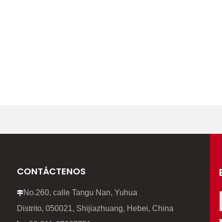
CONTÁCTENOS
No.260, calle Tangu Nan, Yuhua

Distrito, 050021, Shijiazhuang, Hebei, China