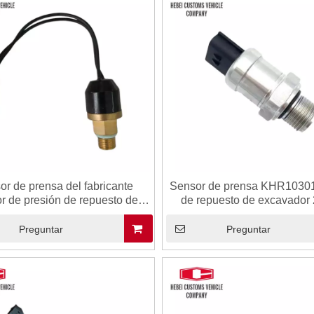
or de prensa del fabricante
Sensor de prensa KHR10301
r de presión de repuesto de
de repuesto de excavador
ador KHR24000 para la caja
Sensor de presión para S
mo SH200-3 SH200A5 CX240
Case CX210B CX240B SH2
Preguntar
Preguntar
SH210-5
CX235B Fabricante