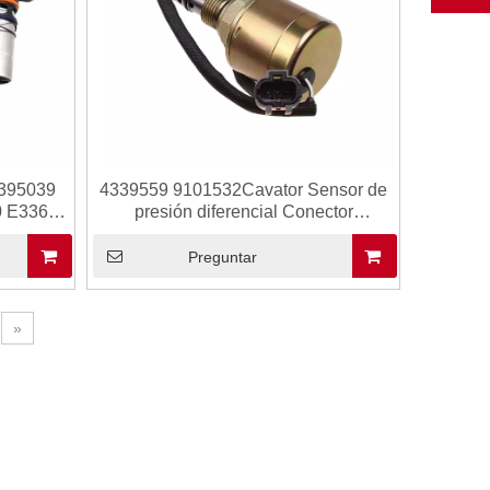
4395039
4339559 9101532Cavator Sensor de
0 E336
presión diferencial Conector
or Nivel
automotriz para Hitachi EX200-2
isor con
EX200-3 Fabricante
Preguntar
»