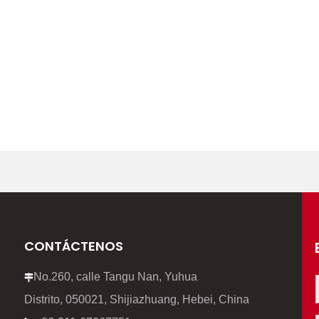
CONTÁCTENOS
No.260, calle Tangu Nan, Yuhua

Distrito, 050021, Shijiazhuang, Hebei, China