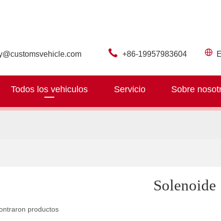
ry@customsvehicle.com
+86-19957983604
E
Todos los vehiculos
Servicio
Sobre nosot
Solenoide
ontraron productos