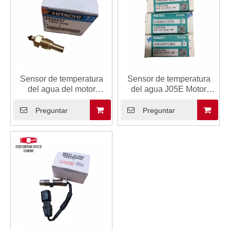
Sensor de temperatura
Sensor de temperatura
del agua del motor
del agua J05E Motor
4436537 Sensor Conector
diesel VH834201250A
automotriz para Hitachi
Conector automotriz para
Preguntar
Preguntar
ZX200 ZX270 ZX250
SK200-8 SK210-8
ZX330 ZX470
SK330-8 Partes de
repuesto de excavadores