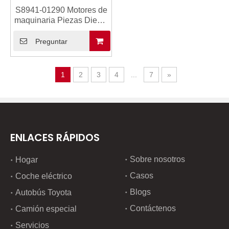
S8941-01290 Motores de
maquinaria Piezas Diesel
Motor Piezas Sensor de
velocidad S8941-01290
Preguntar
para Hino J05E J08E
1
2
3
4
...
7
»
ENLACES RÁPIDOS
Sobre nosotros
Hogar
Casos
Coche eléctrico
Blogs
Autobús Toyota
Contáctenos
Camión especial
Servicios