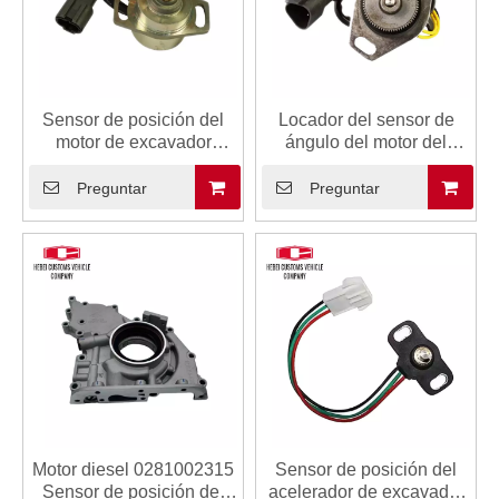
Sensor de posición del
Locador del sensor de
motor de excavador
ángulo del motor del
4257164 para Hitachi
acelerador 7861-93-4131
EX200-1 EX200-2
7861934131 Sensor de
Preguntar
Preguntar
Fabricante
posición del acelerador
para PC200-6 PC200-7
Motor diesel 0281002315
Sensor de posición del
Sensor de posición del
acelerador de excavador