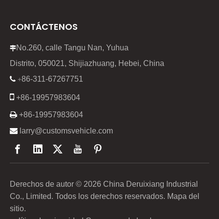
CONTÁCTENOS
No.260, calle Tangu Nan, Yuhua

Distrito, 050021, Shijiazhuang, Hebei, China
86-311-67267751

+

+86-19957983604

+86-19957983604

larry@customsvehicle.com
Derechos de autor ©
2026
China Deruixiang Industrial
Co., Limited. Todos los derechos reservados.
Mapa del
sitio
.