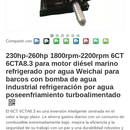
Compartir con:
6M33 serie 750HP 6M33C750 6M33C750-15E220 para motor diésel marino Weichai Baudouin para barco de pesca
Calidad media Weichai 6WH17C1000-5 motor diésel marino refrigerado por agua 1000hp/1500rpm para barcos refrigeración por agua
230hp-260hp 1800rpm-2200rpm 6CT
6CTA8.3 para motor diésel marino
refrigerado por agua Weichai para
barcos con bomba de agua
industrial refrigeración por agua
poseenfriamiento turboalimentado
El 6CT 6CTA8.3 es una inversión inteligente centrada en el
valor a largo plazo. Le ahorra gastos diarios con un consumo de
combustible extremadamente bajo, mejora la eficiencia y la
seguridad de su trabajo con un par y una durabilidad robustos y