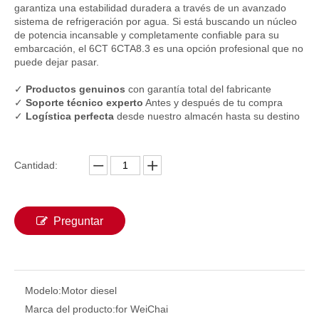
garantiza una estabilidad duradera a través de un avanzado
Motor marino de velocidad media de calidad 6M33C550-15 550HP Weichai Baudouin Motor diésel refrigerado por agua para barcos Ajuste refrigerado por agua con barco marino
Motor marino de velocidad media de calidad serie 6M33 6M33C1200 1200HP Weichai Baudouin motor diésel refrigerado por agua para barco de pesca
sistema de refrigeración por agua. Si está buscando un núcleo
de potencia incansable y completamente confiable para su
embarcación, el 6CT 6CTA8.3 es una opción profesional que no
puede dejar pasar.
✓
Productos genuinos
con garantía total del fabricante
✓
Soporte técnico experto
Antes y después de tu compra
✓
Logística perfecta
desde nuestro almacén hasta su destino
Cantidad:
Motor marino de velocidad media de calidad 6M26C500-C18 500HP Motor diésel Weichai Baudouin refrigerado por agua para barcos Ajuste refrigerado por agua con barco marino
Motor diésel marino 6M26C500-18, 500HP, Weichai Baudouin, motor diésel refrigerado por agua para barcos, apto para barcos marinos
Preguntar
Modelo:
Motor diesel
Marca del producto:
for WeiChai