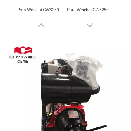
Para Weichai CW8250ZLC-1 Motor diésel marino refrigerado por agua Motores principales Motores principales marinos
Para Weichai CW6250ZLC-1N motor diésel marino refrigerado por agua 1058 Kw /720 rpm para barcos refrigeración por agua posenfriamiento turboalimentado
Para Weichai CW6200ZC motor diésel marino refrigerado por agua 450 Kw /750 rpm para barcos refrigeración por agua posenfriamiento turboalimentado
6M33 serie 750HP 6M33C750-18 6M33C750-18E211 para motor diésel marino Weichai Baudouin para barco de pesca