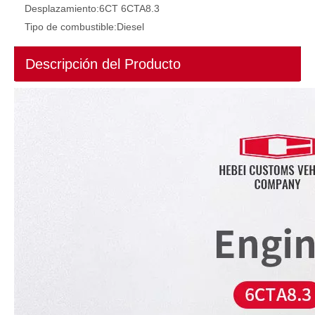
Desplazamiento:
6CT 6CTA8.3
Tipo de combustible:
Diesel
Descripción del Producto
Weichai 6LTAA8.9-C220 Motor diésel marino de 220 hp para motor diésel fueraborda marino para barcos refrigerado por agua compatible con barco marino