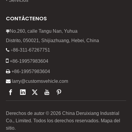
Servicios
CONTÁCTENOS
No.260, calle Tangu Nan, Yuhua

Distrito, 050021, Shijiazhuang, Hebei, China
86-311-67267751

+

+86-19957983604

+86-19957983604

larry@customsvehicle.com
Derechos de autor ©
2026
China Deruixiang Industrial
Co., Limited. Todos los derechos reservados.
Mapa del
sitio
.