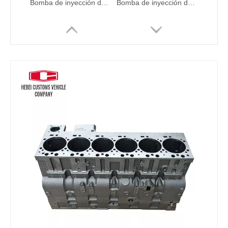
Bomba de inyección de combustible 3190677 3190678 319-0677 319-0678 C7 C9 para CAT E330C E330D E336D Industrial Nuevo combustible de combustible de bomba de aceite
Bomba de inyección de combustible 398-1498 3981498 C7.1 para CAT 320D2 E320D2 CAT320D2 para Delphi DP310 9521A030H
Bomba de combustible 24046345 22905123 VOE24046345 VOE22905123 MOTOR INDUSTRIA BOMBA DE ACEITE NUEVA COMBUSTIBLE EC200 EC210 EC240 EC290 EC300 Para el motor de camiones de automóviles Factory de bombas de pistón hidráulico
4990443 Bloque de cilindro para Komatsu PC400-7 Piezas de proveedor de cabezales de cilindro Motor 6D107 Motor