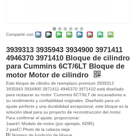
Compartir con:
6154-21-1100 Bloque de cilindro para Komatsu PC400-7 Piezas de proveedor de cabezal de cilindro Piezas de maquinaria 6D125
6114-11-1100 para la cabeza del cilindro Proveedor de cabeza del cilindro 6115-11-1101 6115111101 Piezas de maquinaria 4D130 4D120 Motor
3939313 3935943 3934900 3971411
4946370 3971410 Bloque de cilindro
para Cummins 6CT/6LT Bloque de
motor Motor de cilindro
Este bloque de cilindro de reemplazo premium 3939313
3935943 3934900 3971411 4946370 3971410 está diseñado
para restaurar su motor 'Cummins 6CT/6LT de excavadores a
su rendimiento y confiabilidad originales. Diseñado para un
ajuste perfecto y una durabilidad excepcional, este bloque es la
solución ideal para su proyecto de reconstrucción del motor.
Para confirmar el ajuste, proporcionar:
1ware⃣ Modelo de motor (por ejemplo, 6D95)
2 pasE⃣ Photo de la cabeza vieja
3️⃣ Número de fundición de bloque