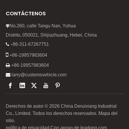
CONTÁCTENOS
No.260, calle Tangu Nan, Yuhua

Distrito, 050021, Shijiazhuang, Hebei, China
86-311-67267751

+

+86-19957983604

+86-19957983604

larry@customsvehicle.com
Derechos de autor ©
2026
China Deruixiang Industrial
Co., Limited. Todos los derechos reservados.
Mapa del
sitio
.
política de privacidad
.Con apoyo de
leadong.com