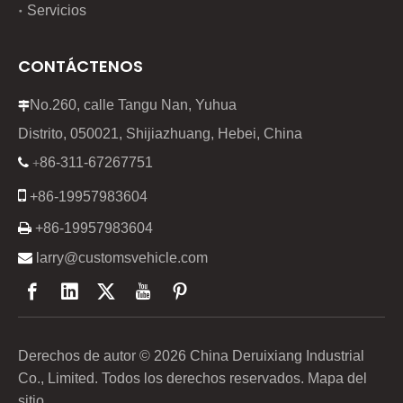
Servicios
CONTÁCTENOS
No.260, calle Tangu Nan, Yuhua

Distrito, 050021, Shijiazhuang, Hebei, China
86-311-67267751

+

+86-19957983604

+86-19957983604

larry@customsvehicle.com
Derechos de autor ©
2026
China Deruixiang Industrial
Co., Limited. Todos los derechos reservados.
Mapa del
sitio
.