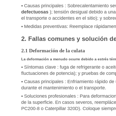
•
Causas principales
: Sobrecalentamiento sev
defectuosas
); tensión desigual debido a una
el transporte o accidentes en el sitio); y sob
•
Medidas preventivas:
Reemplace rápidamente
2. Fallas comunes y solución d
2.1 Deformación de la culata
La deformación a menudo ocurre debido a estrés térmi
•
Síntomas clave
: fuga de refrigerante o acei
fluctuaciones de potencia); y pruebas de compr
•
Causas principales
: Enfriamiento rápido de
durante el mantenimiento o el transporte.
•
Soluciones profesionales
: Para deformacion
de la superficie. En casos severos, reemplác
PC200-8 o Caterpillar 320D). Coloque siempre 