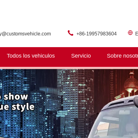
ry@customsvehicle.com
+86-19957983604
E
Todos los vehiculos
Servicio
Sobre nosot