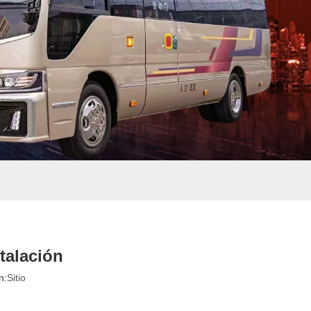
stalación
n:
Sitio