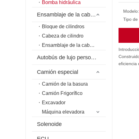
Bomba hidráulica
Modelo:
Ensamblaje de la cabeza del cilindro
Tipo de
Bloque de cilindros
Cabeza de cilindro
Ensamblaje de la cabeza del cilindro
Introducc
Construid
Autobús de lujo personalizado
eficiencia
Camión especial
Camión de la basura
Camión Frigorífico
Excavador
Máquina elevadora
Solenoide
ECU