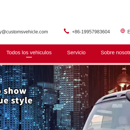
ry@customsvehicle.com
+86-19957983604
E
Todos los vehiculos
Servicio
Sobre nosot