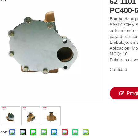
62-1101
PC400-
Bomba de agua
SA6D170E y S
enfriamiento e
para durar con
Embalaje: emb
Aplicación: Mo
MOQ: 10
Palabras clav
Cantidad:
Preg
 con: