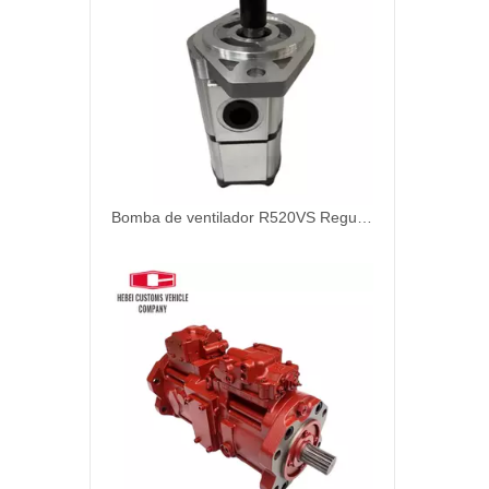
Bomba de ventilador R520VS Regulador de la bomba hidráulica de la bomba hidráulica R485 31QB-30130 para Hyundai R485 Excavador Conjunto de bomba de piezas hidráulicas