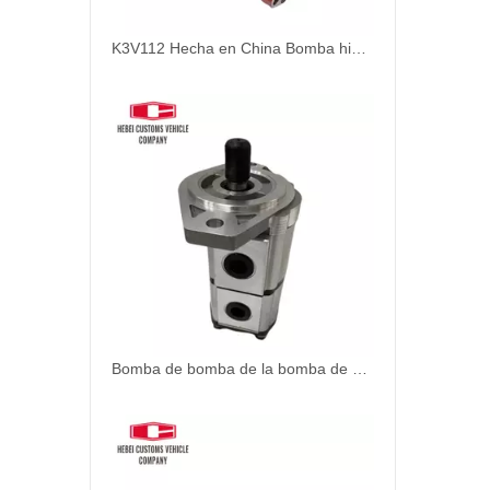
K3V112 Hecha en China Bomba hidráulica de la bomba principal para Hyundai Excavator Hidráulico Piezas del motor diesel DX300 DX300LC DX300LCS 400914-00393
Bomba de bomba de la bomba de engranajes bomba piloto 31QB-30130 31QB30130 Regulador de la bomba hidráulica R480-9 R520-9 para el conjunto de la bomba de excavadora Hyundai