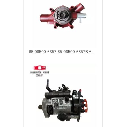
65.06500-6357 65-06500-6357B Auto piezas Bomba de agua DX340 DX420 DX470 DX500 para Hyundai