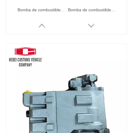
Bomba de combustible con soporte OEM 20824906 VOE20824906 Bomba de aceite de motor D13 D13A Sistema hidráulico Bomba de camión de bomberos de agua
Bomba de combustible con soporte de OEM04282358 04503576 20524154 Bomba de elevación de transferencia de combustible BFM2012 BFM2013 Sistema hidráulico Bomba de camión de bomberos de agua
Motor de bomba de combustible industrial Nuevo bomba de aceite Combustible 21067551 20752310 20440371VOE20440371 para el motor del camión del automóvil EC460B D12D
114-0605 1140605 Bomba principal hidráulica para Caterpillar 325L 330L