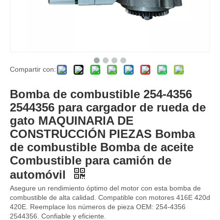
Compartir con:
Bomba hidráulica principal K7V180DTP 550-4341 5504341 para CAT 336 340 Piezas hidráulicas Assy de combustible Hidráulico Partido de rodamientos piloto principal Bomba hidráulica de pistón
2289129 228-9129 Boba de combustible de retroexcavadora 2289129 228-9129 MOTOR 416E 420D 420E INDUSTRIA BOMBA DE ACEITE NUEVA COMBUSTIL
Bomba de combustible 254-4356
2544356 para cargador de rueda de
gato MAQUINARIA DE
CONSTRUCCIÓN PIEZAS Bomba
de combustible Bomba de aceite
Combustible para camión de
automóvil
Asegure un rendimiento óptimo del motor con esta bomba de
combustible de alta calidad. Compatible con motores 416E 420d
420E. Reemplace los números de pieza OEM: 254-4356
2544356. Confiable y eficiente.