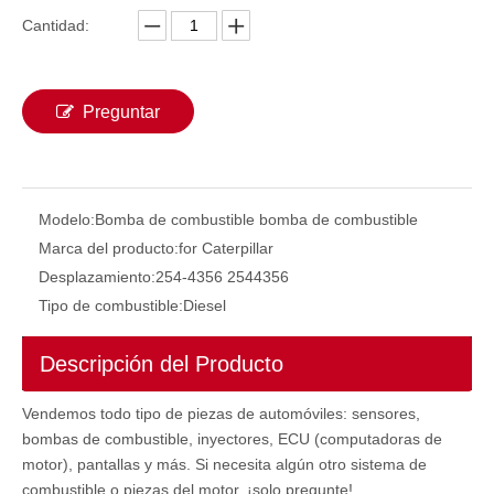
384-0607 3840607 Bomba de inyección de combustible C7 C9 C-9 384-0607 3840607 Para la bomba industrial industrial nueva bomba de combustible CONJUNTO Hidráulico Bomba de rodamientos piloto
4630651 9320A536H 9320A530H 9320A531H 9320A535H Piezas de maquinaria de construcción Desesl Diesel Bomba de combustible de combustible Combustible para la bomba del camión del automóvil DP310 320 D2
Cantidad:
Preguntar
Modelo:
Bomba de combustible bomba de combustible
Marca del producto:
for Caterpillar
Desplazamiento:
254-4356 2544356
Tipo de combustible:
Diesel
Piezas de repuesto excavadoras 326-4635 3264635 C6.4 3264635 MOTOR 320D C4.2 C4.4 C6.6 Bomba de combustible 326-4635 3264635 C6.4 3264635 Para partes hidráulicas de cataterpilares de combustible de combustible hidráulico Factory Factory Factory Factory Factory Factory Factory Factory
Bomba de inyección de combustible 398-1498 3981498 C7.1 para CAT 320D2 E320D2 CAT320D2 para Delphi DP310 9521A030H
Descripción del Producto
Vendemos todo tipo de piezas de automóviles: sensores,
bombas de combustible, inyectores, ECU (computadoras de
motor), pantallas y más. Si necesita algún otro sistema de
combustible o piezas del motor, ¡solo pregunte!