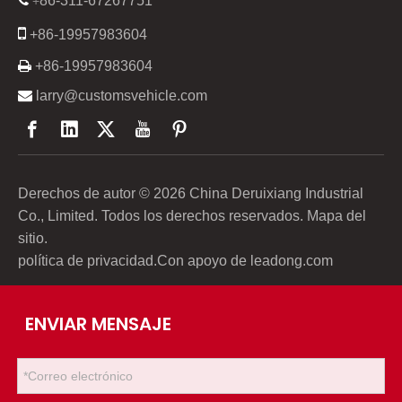
86-311-67267751

+

+86-19957983604

+86-19957983604

larry@customsvehicle.com
Derechos de autor ©
2026
China Deruixiang Industrial
Co., Limited. Todos los derechos reservados.
Mapa del
sitio
.
política de privacidad
.Con apoyo de
leadong.com
ENVIAR MENSAJE