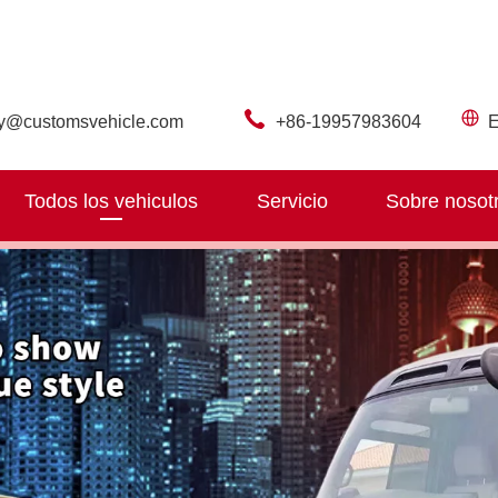
ry@customsvehicle.com
+86-19957983604
E
Todos los vehiculos
Servicio
Sobre nosot