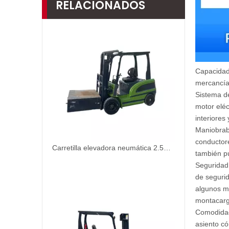
RELACIONADOS
Capacidad 
mercancías
Sistema de
motor eléc
interiores
Maniobrabi
conductore
Carretilla elevadora neumática 2.5T personalizable avanzada y de bajo ruido
también pu
Seguridad:
de segurid
algunos m
montacarg
Comodidad
asiento có