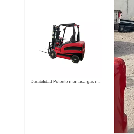
Durabilidad Potente montacargas neumático 1.0T para logística