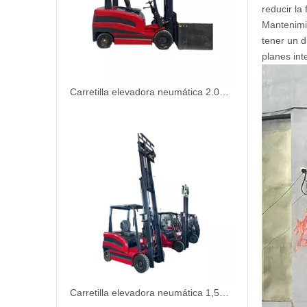
reducir la
Mantenimie
tener un 
planes int
Carretilla elevadora neumática 2.0T de seguridad fácil de operar para almacén
Carretilla elevadora neumática 1,5T eficiente y duradera para fábrica