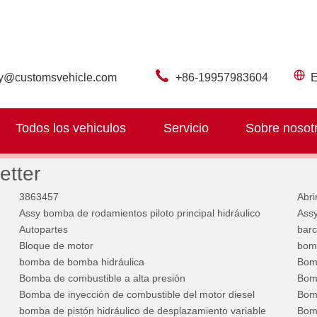
ry@customsvehicle.com
+86-19957983604
E
Todos los vehiculos
Servicio
Sobre nosot
etter
3863457
Abri
Assy bomba de rodamientos piloto principal hidráulico
Assy
Autopartes
barc
Bloque de motor
bom
bomba de bomba hidráulica
Bom
Bomba de combustible a alta presión
Bomb
Bomba de inyección de combustible del motor diesel
Bomb
bomba de pistón hidráulico de desplazamiento variable
Bomb