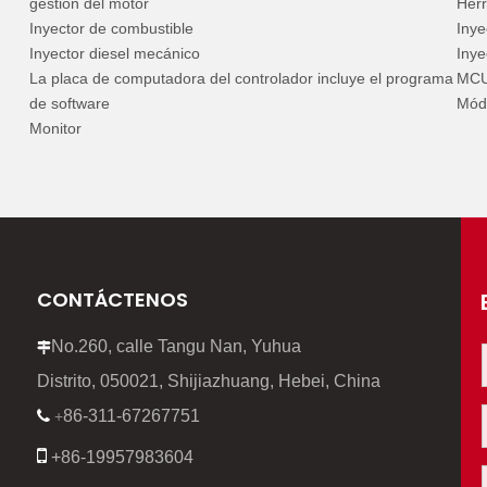
gestión del motor
Her
Inyector de combustible
Inye
Inyector diesel mecánico
Inye
La placa de computadora del controlador incluye el programa
MC
de software
Módu
Monitor
CONTÁCTENOS
No.260, calle Tangu Nan, Yuhua

Distrito, 050021, Shijiazhuang, Hebei, China
86-311-67267751

+

+86-19957983604