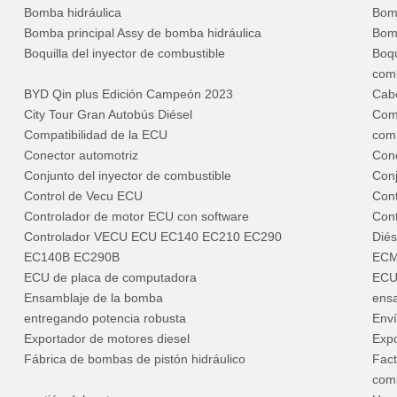
Bomba hidráulica
Bomb
Bomba principal Assy de bomba hidráulica
Bomb
Boquilla del inyector de combustible
Boqu
comb
BYD Qin plus Edición Campeón 2023
Cabe
City Tour Gran Autobús Diésel
Comb
Compatibilidad de la ECU
comp
Conector automotriz
Cone
Conjunto del inyector de combustible
Conj
Control de Vecu ECU
Cont
Controlador de motor ECU con software
Con
Controlador VECU ECU EC140 EC210 EC290
Diés
EC140B EC290B
EC
ECU de placa de computadora
ECU 
Ensamblaje de la bomba
ensa
entregando potencia robusta
Env
Exportador de motores diesel
Expo
Fábrica de bombas de pistón hidráulico
Fact
comb