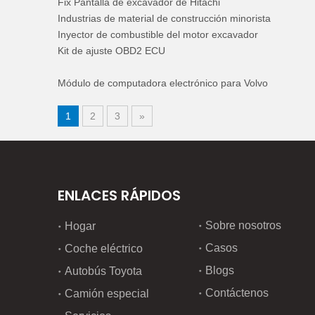
Fix Pantalla de excavador de Hitachi
Industrias de material de construcción minorista
Inyector de combustible del motor excavador
Kit de ajuste OBD2 ECU
Módulo de computadora electrónico para Volvo
1
2
3
»
ENLACES RÁPIDOS
Sobre nosotros
Hogar
Casos
Coche eléctrico
Blogs
Autobús Toyota
Contáctenos
Camión especial