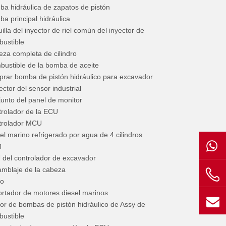
a hidráulica de zapatos de pistón
a principal hidráulica
illa del inyector de riel común del inyector de
ustible
za completa de cilindro
ustible de la bomba de aceite
rar bomba de pistón hidráulico para excavador
ctor del sensor industrial
unto del panel de monitor
rolador de la ECU
trolador MCU
el marino refrigerado por agua de 4 cilindros
M
del controlador de excavador
mblaje de la cabeza
ío
rtador de motores diesel marinos
or de bombas de pistón hidráulico de Assy de
ustible