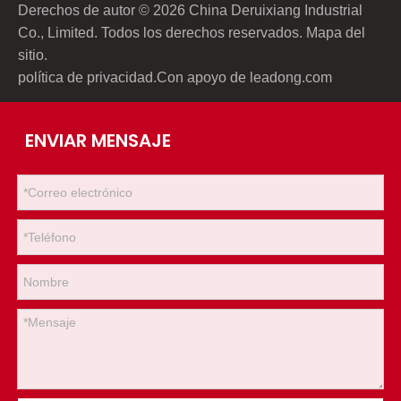
Derechos de autor ©
2026
China Deruixiang Industrial
Co., Limited. Todos los derechos reservados.
Mapa del
sitio
.
política de privacidad
.Con apoyo de
leadong.com
ENVIAR MENSAJE