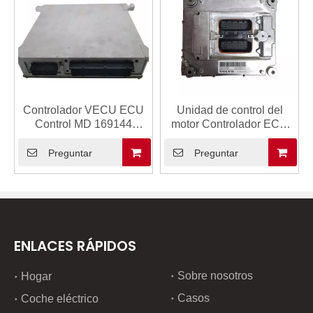
Controlador VECU ECU
Unidad de control del
Control MD 169144
motor Controlador ECU
EC140 EC210 EC290
VECU ECU EC210
14518349 1459469 para
EC290 60100000 Control
Preguntar
Preguntar
Volvo OBD2 ECU Tuning
MD Unidad de control del
Kit
motor ECU para Volvo
OBD2 ECU Kit de
sintonización
ENLACES RÁPIDOS
Sobre nosotros
Hogar
Casos
Coche eléctrico