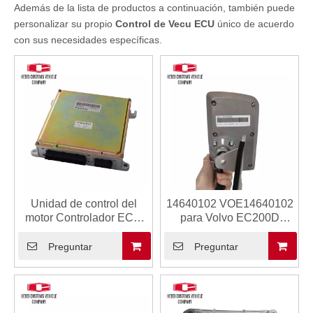
Además de la lista de productos a continuación, también puede
personalizar su propio
Control de Vecu ECU
único de acuerdo
con sus necesidades específicas.
Unidad de control del
14640102 VOE14640102
motor Controlador ECU
para Volvo EC200D
VOE14594697 14594697
EC220D OBD2 ECU
14531360 VOE14531360
Tuning Kit Construction
Preguntar
Preguntar
para Volvo OBD2 ECU
Machinery Parts Monitor
EC140B EC210B
IECU
EC240B EC290B
EC700B