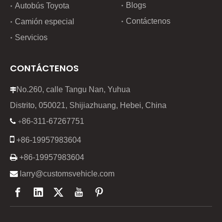
Blogs
Autobús Toyota
Contáctenos
Camión especial
Servicios
CONTÁCTENOS
No.260, calle Tangu Nan, Yuhua

Distrito, 050021, Shijiazhuang, Hebei, China
86-311-67267751

+

+86-19957983604

+86-19957983604

larry@customsvehicle.com