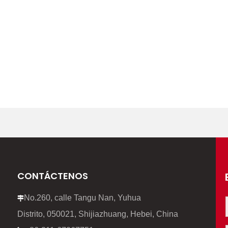
CONTÁCTENOS
No.260, calle Tangu Nan, Yuhua

Distrito, 050021, Shijiazhuang, Hebei, China