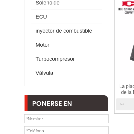
Solenoide
ECU
inyector de combustible
Motor
Turbocompresor
Válvula
La pla
de la
softwar
PONERSE EN
320D
Módulo
CONTACTO