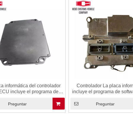
ca informática del controlador
Controlador La placa infor
 ECU incluye el programa de
incluye el programa de softw
e 262-2878 2622878 para CAT
3444 3863444 para la uni
 ECU 262-2878 26222878
control de computadora C
Preguntar
Preguntar
 de computadora electrónico
Controlador del motor para 
de automatización