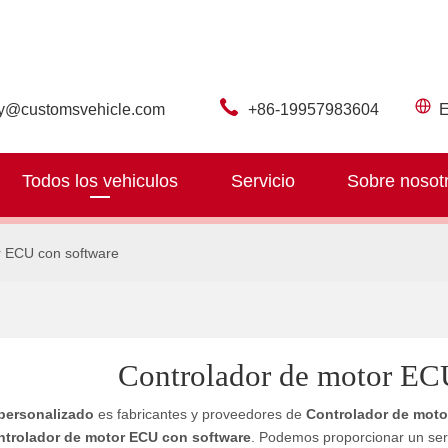
ry@customsvehicle.com
+86-19957983604
E
Todos los vehiculos
Servicio
Sobre nosot
r ECU con software
Controlador de motor EC
personalizado
es fabricantes y proveedores de
Controlador de moto
ntrolador de motor ECU con software
. Podemos proporcionar un serv