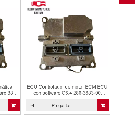
mática
ECU Controlador de motor ECM ECU
are 386-
con software C6.4 286-3683-00
dad de
286368300 Para Cat 320D Control de
AT 320D
control de computadora Controlador
Preguntar
sistemas
de motor para sistemas de
automatización