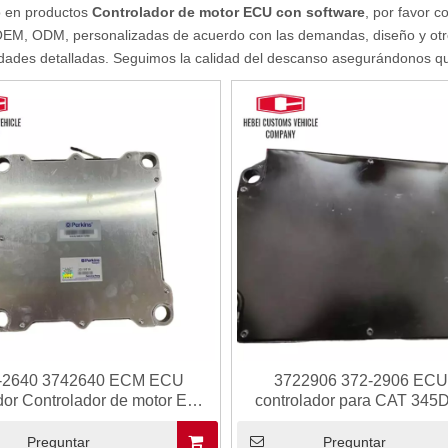
o en productos
Controlador de motor ECU con software
, por favor 
OEM, ODM, personalizadas de acuerdo con las demandas, diseño y otros
dades detalladas. Seguimos la calidad del descanso asegurándonos que 
-2640 3742640 ECM ECU
3722906 372-2906 ECU
or Controlador de motor ECM
controlador para CAT 345
374-2640 3742640 para CAT
Módulo de computadora elec
Preguntar
Preguntar