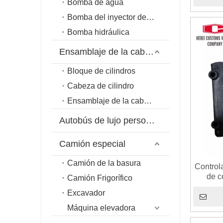
Bomba de agua
Bomba del inyector de combustible
Bomba hidráulica
Ensamblaje de la cabeza del cilindro
Bloque de cilindros
Cabeza de cilindro
Ensamblaje de la cabeza del cilindro
Autobús de lujo personalizado
Camión especial
Camión de la basura
Control
de c
Camión Frigorífico
489
Excavador
progra
CAT E
Máquina elevadora
de com