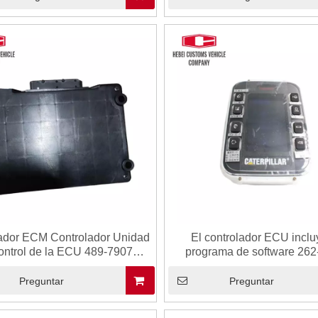
ador ECM Controlador Unidad
El controlador ECU inclu
ontrol de la ECU 489-7907
programa de software 262
7907 Para CAT incluye el
2622879 para CAT E330D E
ma de software 4897907 para
C7 Módulo de computad
Preguntar
Preguntar
320 E323 E330 E336 Módulo
electrónico Expander ECU 
putadora electrónico de ECU