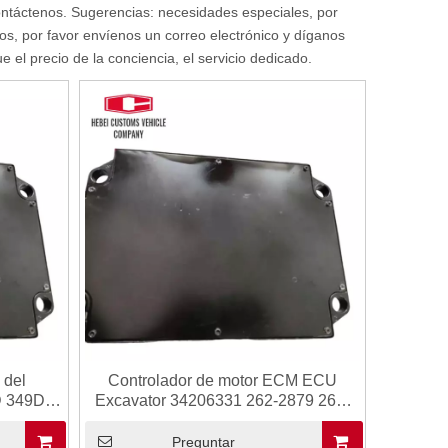
contáctenos. Sugerencias: necesidades especiales, por
, por favor envíenos un correo electrónico y díganos
el precio de la conciencia, el servicio dedicado.
 del
Controlador de motor ECM ECU
D 349D
Excavator 34206331 262-2879 262-
trónico
2879-01 para CAT 325D E324D
E329D C7 C9 Módulo de
Preguntar