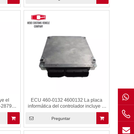
computadora electrónico ECU
ye el
ECU 460-0132 4600132 La placa
-2879
informática del controlador incluye el
336D C9
programa de software 262-2878
ora
2622878 para CAT 320D2 330D2
Preguntar
Control
Módulo de computadora electrónico
de ECU