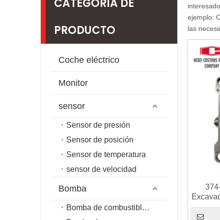
CATEGORIA DE
interesad
ejemplo: 
PRODUCTO
las necesi
Coche eléctrico
Monitor
sensor
Sensor de presión
Sensor de posición
Sensor de temperatura
sensor de velocidad
374
Bomba
Excavad
C7.1 
Bomba de combustible de riel común