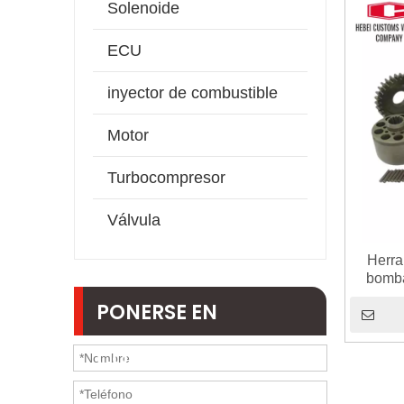
Solenoide
ECU
inyector de combustible
Motor
Turbocompresor
Válvula
Herra
bomba
hidr
PONERSE EN
CONTACTO