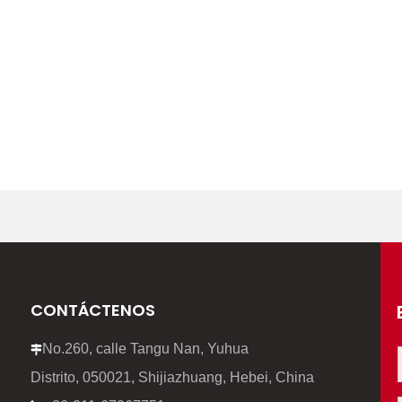
CONTÁCTENOS
No.260, calle Tangu Nan, Yuhua

Distrito, 050021, Shijiazhuang, Hebei, China