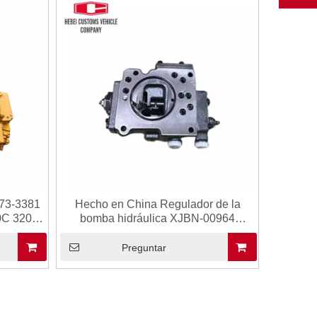
173-3381
Hecho en China Regulador de la
0C 320D
bomba hidráulica XJBN-00964
 Factory
K5V140 para Hyundai R305-7 R290-7
Excavador Conjunto de bomba de
Preguntar
piezas hidráulicas