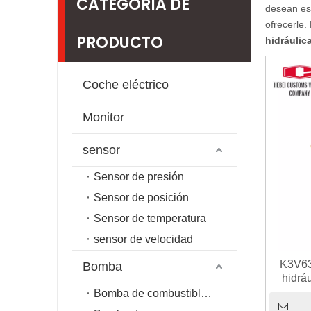
CATEGORIA DE
desean es 
ofrecerle.
PRODUCTO
hidráulic
Coche eléctrico
Monitor
sensor
Sensor de presión
Sensor de posición
Sensor de temperatura
sensor de velocidad
K3V63
Bomba
hidrá
hidrá
Bomba de combustible de riel común
hidráu