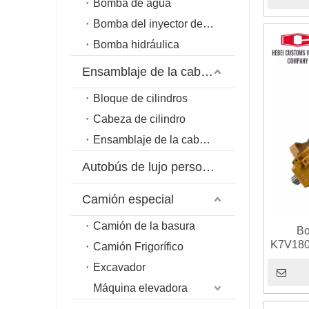
Bomba de agua
Bomba del inyector de combustible
Bomba hidráulica
Ensamblaje de la cabeza del cilindro
Bloque de cilindros
Cabeza de cilindro
Ensamblaje de la cabeza del cilindro
Autobús de lujo personalizado
Camión especial
Camión de la basura
Bo
K7V180
Camión Frigorífico
CAT 336
Excavador
de comb
rodami
Máquina elevadora