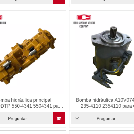
K3V63 K3V63DT
mba hidráulica principal
Bomba hidráulica A10V0
DTP 550-4341 5504341 para
235-4110 2354110 para
 340 Piezas hidráulicas Assy
CAT428D E428D Piezas hidr
ustible Hidráulico Partido de
Assy de combustible Hidrául
Preguntar
Preguntar
entos piloto principal Bomba
piloto principal Bomba de 
hidráulica de pistón
hidráulico Fábrica