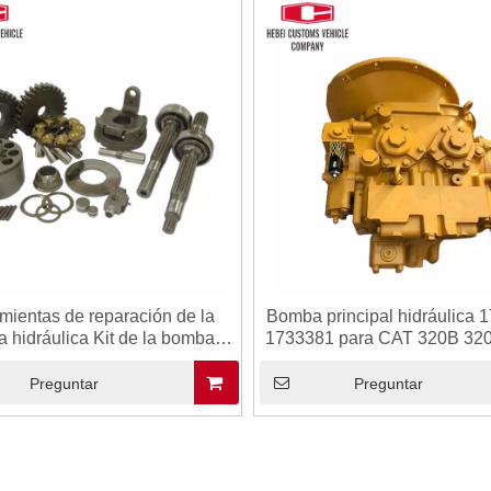
mientas de reparación de la
Bomba principal hidráulica 
 hidráulica Kit de la bomba
1733381 para CAT 320B 32
áulica K3V112DT K3V112D
Bombas de pistón hidráulico
K3V112DTP
173-3381 1733381
Preguntar
Preguntar