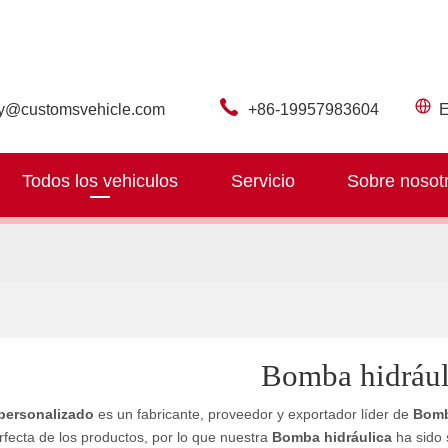
ry@customsvehicle.com
+86-19957983604
E
Todos los vehiculos
Servicio
Sobre nosot
Bomba hidrául
personalizado
es un fabricante, proveedor y exportador líder de
Bomb
rfecta de los productos, por lo que nuestra
Bomba hidráulica
ha sido 