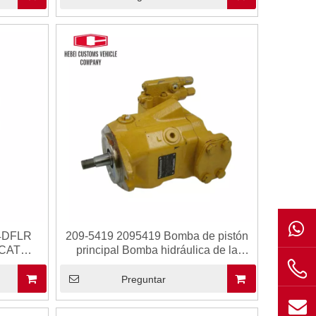
74DFLR
209-5419 2095419 Bomba de pistón
 CAT
principal Bomba hidráulica de la
áulicas
bomba hidráulica 209-5419 2095419
ico Plazo
para bombas de gato Assy de
Preguntar
pistón
cojinetes piloto principal hidráulico
bomba