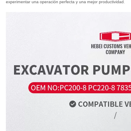
experimentar una operación perfecta y una mejor productividad.
Controlador Unidad de control de la ECU ECU Universal LP22E00006F3 Unidad de controlador del motor para piezas de excavadora de Kobelco SK120-2 SK120-5