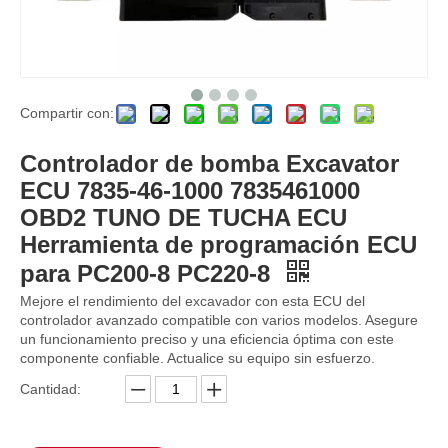
Compartir con:
ECU 460-0132 4600132 La placa informática del controlador incluye el programa de software 262-2878 2622878 para CAT 320D2 330D2 Módulo de computadora electrónico de ECU
La placa informática del controlador de la ECU incluye el programa de software 262-2878 2622878 para CAT 320D ECU 262-2878 26222878 Módulo de computadora electrónico
Controlador de bomba Excavator
ECU 7835-46-1000 7835461000
OBD2 TUNO DE TUCHA ECU
Herramienta de programación ECU
para PC200-8 PC220-8
Mejore el rendimiento del excavador con esta ECU del
controlador avanzado compatible con varios modelos. Asegure
un funcionamiento preciso y una eficiencia óptima con este
componente confiable. Actualice su equipo sin esfuerzo.
Cantidad:
Travel Motor EC290 14528280 VOE14528280 para las industrias de materiales de construcción de Volvo Retail
Motor de limpiaparabrisas de precio de fábrica 11205840 11205832 para Volvo Diesel EC210 EC290 Reemplazo