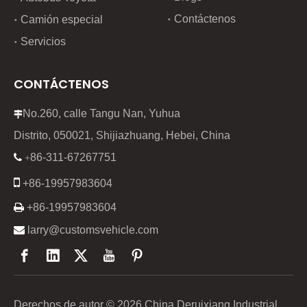
Contáctenos
Camión especial
Servicios
CONTÁCTENOS
No.260, calle Tangu Nan, Yuhua

Distrito, 050021, Shijiazhuang, Hebei, China
86-311-67267751

+

+86-19957983604

+86-19957983604

larry@customsvehicle.com
Derechos de autor ©
2026
China Deruixiang Industrial