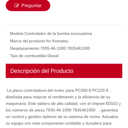
Preguntar
Modelo:
Controlador de la bomba excavadora
Marca del producto:
for Komatsu
Desplazamiento:
7835-46-1000 7835461000
Tipo de combustible:
Diesel
Descripción del Producto
TAD1351GE TAD1352GE 21631327 Panel de computadora del controlador ECU para modelos de excavadores Volvo Parte Abierto de 4 tiempos Euro4 + 5 EFI China
7835-26-1008 7835-26-1009 Controlador de excavador ECU OBD2 Kit de ajuste ECU Herramienta de programación ECU para PC200-7 PC210-7 PC220-7
La placa controladora del motor para PC200-8 PC220-8 ,
diseñada para mejorar el rendimiento y la eficiencia de su
maquinaria. Este tablero de alta calidad, con el chipset 6D102 y
los números de pieza 7835-46-1000 7835461000 , garantiza
un control y gestión óptimos de su sistema de motor. Actualice
su equipo con este componente confiable y duradero para