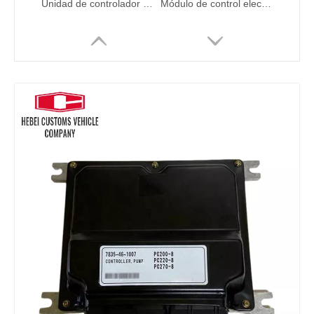
Unidad de controlador del motor diesel 83470-1230B VHS834701230 ECU de la placa de computadora para piezas de excavadora de Kobelco SK330-8 SK350-8 SK460-8
Módulo de control electrónico de motor de camión Computadora R330LC-9 R330LC-9S 21Q9-32180 Controlador de motor diesel MCU para vehículos Hyundai
21Q5-32111 Excavador MCU Controlador de computadora para vehículos Hyundai R160LC-9S R180LC-9S
3722906 372-2906 ECU del controlador para CAT 345D 349D Módulo de computadora electrónico