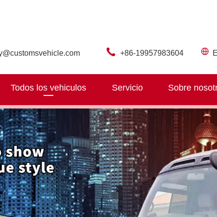
ry@customsvehicle.com
+86-19957983604
E
Todos los vehiculos
Servicio
Sobre nosot