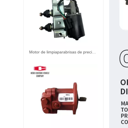
Motor de limpiaparabrisas de precio de fábrica 11205840 11205832 para Volvo Diesel EC210 EC290 Reemplazo