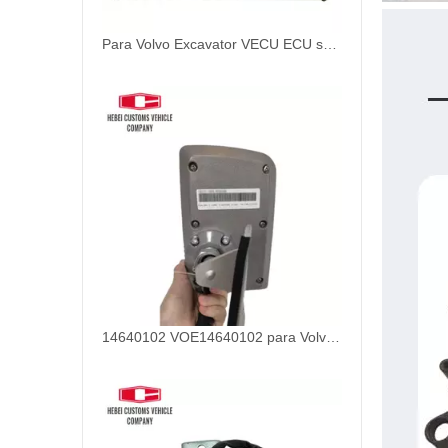
Para Volvo Excavator VECU ECU se adapta a EC140B EC290B, parte 14518349 VOE14518349
14640102 VOE14640102 para Volvo EC200D EC220D OBD2 ECU Tuning Kit Construction Machinery Parts Monitor IECU