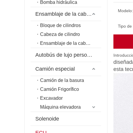
Bomba hidráulica
Modelo:
Ensamblaje de la cabeza del cilindro
Bloque de cilindros
Tipo de
Cabeza de cilindro
Ensamblaje de la cabeza del cilindro
Autobús de lujo personalizado
Introducc
diseñada
Camión especial
esta tec
Camión de la basura
Camión Frigorífico
Excavador
Máquina elevadora
Solenoide
ECU