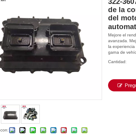
322-360
de la c
del mot
automat
Mejore el rend
avanzada. Mejo
la experienci
gama de vehícu
Cantidad:
Preg
 con: