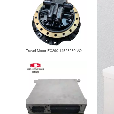
Travel Motor EC290 14528280 VOE14528280 para las industrias de materiales de construcción de Volvo Retail