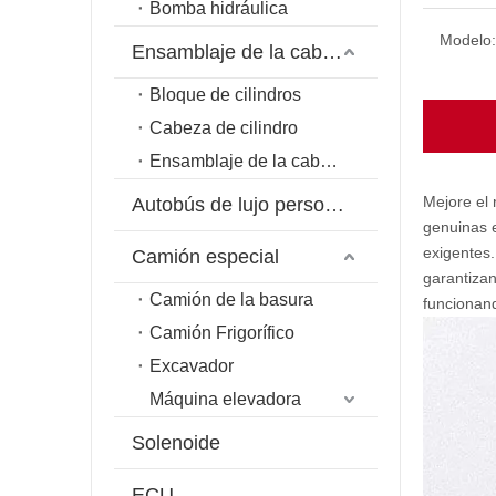
Bomba hidráulica
Modelo:
Ensamblaje de la cabeza del cilindro
Bloque de cilindros
Cabeza de cilindro
Ensamblaje de la cabeza del cilindro
Mejore el
Autobús de lujo personalizado
genuinas e
exigentes.
Camión especial
garantiza
Camión de la basura
funcionand
Camión Frigorífico
Excavador
Máquina elevadora
Solenoide
ECU