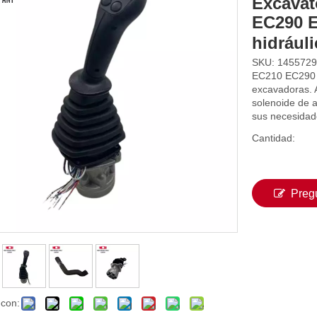
Excavat
EC290 E
hidrául
SKU: 1455729
EC210 EC290
excavadoras. 
solenoide de a
sus necesidad
Cantidad:
Preg
 con: