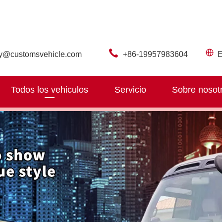
ry@customsvehicle.com
+86-19957983604
E
Todos los vehiculos
Servicio
Sobre nosot