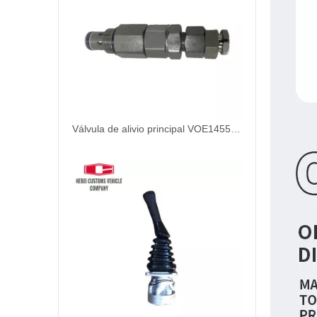
Válvula de alivio principal VOE14557639 EC210B EC240B para Volvo Excavator