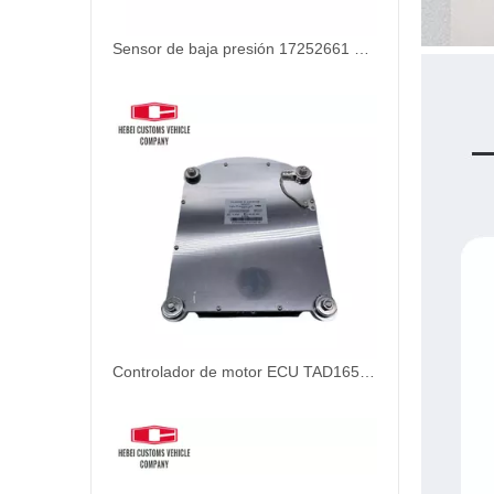
Sensor de baja presión 17252661 VOE17252661 Motor diesel para piezas de excavador Volvo EC210 EC240 EC290 EC360 Servicio de sensores de presión industrial
Controlador de motor ECU TAD1651 TAD1651GE 21631327 para el controlador de Volvo ECU Panel de computadora TAD1341GE TAD1342GE TAD1343GE 21631327 Modelos PARTE APRIZACIÓN 4 PODES Euro4 + 5 EFI China China