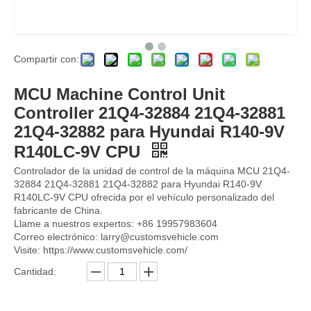
Compartir con:
Monitor IECU 14609502 VOE14609502 para Volvo EC140D EC220D EC380D EC480D Controlador ECU Panel de control de control del motor Unidad de control del motor
ECU 460-0132 4600132 La placa informática del controlador incluye el programa de software 262-2878 2622878 para CAT 320D2 330D2 Módulo de computadora electrónico de ECU
MCU Machine Control Unit
Controller 21Q4-32884 21Q4-32881
21Q4-32882 para Hyundai R140-9V
R140LC-9V CPU
Controlador de la unidad de control de la máquina MCU 21Q4-
32884 21Q4-32881 21Q4-32882 para Hyundai R140-9V
R140LC-9V CPU ofrecida por el vehículo personalizado del
fabricante de China.
Llame a nuestros expertos: +86 19957983604
Correo electrónico: larry@customsvehicle.com
Visite: https://www.customsvehicle.com/
Cantidad:
Unidad de control del motor Controlador ECU VOE14594697 14594697 14531360 VOE14531360 para Volvo OBD2 ECU EC140B EC210B EC240B EC290B EC700B
Controlador de motor ECM ECU Excavator 34206331 262-2879 262-2879-01 para CAT 325D E324D E329D C7 C9 Módulo de computadora electrónico ECU