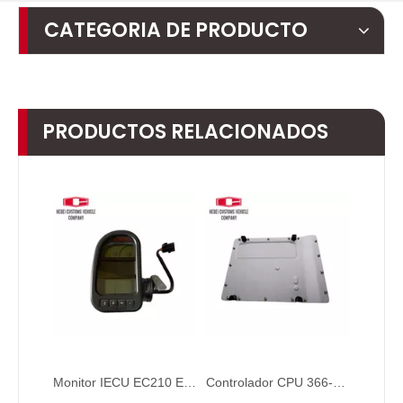
CATEGORIA DE PRODUCTO
PRODUCTOS RELACIONADOS
Monitor IECU EC210 EC290 14390065 VOE14390065 14390065P03 Para Volvo Excavator
Controlador CPU 366-8821 36688821 para CAT E 330D2 E320D Unidad de control de computadora avanzada para sistemas de automatización OBD2 Kit de ajuste de la ECU Herramienta de programación ECU