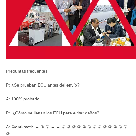
Preguntas frecuentes
P: ¿Se prueban ECU antes del envío?
A: 100% probado
P: ¿Cómo se llenan los ECU para evitar daños?
A:
①anti-static → ② ② → → ③ ③ ③ ③ ③ ③ ③ ③ ③ ③ ③ ③ ③
③