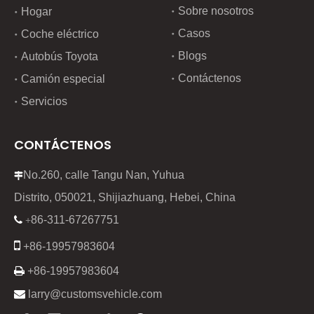
Sobre nosotros
Hogar
Casos
Coche eléctrico
Blogs
Autobús Toyota
Contáctenos
Camión especial
Servicios
CONTÁCTENOS
No.260, calle Tangu Nan, Yuhua

Distrito, 050021, Shijiazhuang, Hebei, China
86-311-67267751

+

+86-19957983604

+86-19957983604

larry@customsvehicle.com