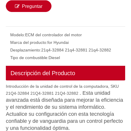
Preguntar
Modelo:
ECM del controlador del motor
Marca del producto:
for Hyundai
Desplazamiento:
21q4-32884 21q4-32881 21q4-32882
Tipo de combustible:
Diesel
Descripción del Producto
Controlador ECU 4787932 478-7932 Para sistemas de automatización OBD2 Kit de ajuste ECU Herramienta de programación ECU 336d E336D C9 C13 C15 C18
Introducción de la unidad de control de la computadora, SKU
. Esta unidad
21Q4-32884 21Q4-32881 21Q4-32882
avanzada está diseñada para mejorar la eficiencia
y el rendimiento de su sistema informático.
Actualice su configuración con esta tecnología
confiable y de vanguardia para un control perfecto
y una funcionalidad óptima.