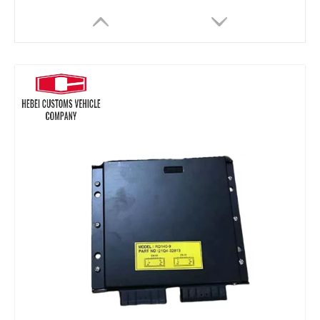
ECU Controlador de motor ECM ECU con software C6.4 286-3683-00 286368300 Para Cat 320D Control de control de computadora Controlador de motor para sistemas de automatización
Motor ECM Controlador electrónico Modelo C6.4 331-7359 3317359 Para CAT E320D 320D CONTROL DE COMPUTADOR CONTROLOR DE MOTOR PARA SISTEMAS DE AUTOMACIÓN