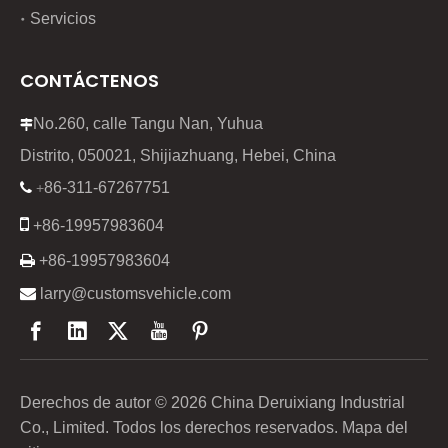
Servicios
CONTÁCTENOS
No.260, calle Tangu Nan, Yuhua

Distrito, 050021, Shijiazhuang, Hebei, China
86-311-67267751

+

+86-19957983604

+86-19957983604

larry@customsvehicle.com
Derechos de autor ©
2026
China Deruixiang Industrial
Co., Limited. Todos los derechos reservados.
Mapa del