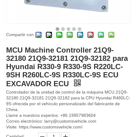
Compartir con:
Monitor IECU 14609502 VOE14609502 para Volvo EC140D EC220D EC380D EC480D Controlador ECU Panel de control de control del motor Unidad de control del motor
ECU 460-0132 4600132 La placa informática del controlador incluye el programa de software 262-2878 2622878 para CAT 320D2 330D2 Módulo de computadora electrónico de ECU
MCU Machine Controller 21Q9-
32180 21Q9-32181 21Q9-32182 para
Hyundai R330-9 R330-9S R220LC-
9SH R260LC-9S R330LC-9S ECU
EXCAVADOR ECU
Controlador de la unidad de control de la máquina MCU 21Q9-
32180 21Q9-32181 21Q9-32182 para la CPU Hyundai R480LC-
9S ofrecida por el vehículo personalizado del fabricante de
China.
Llame a nuestros expertos: +86 19957983604
Correo electrónico: larry@customsvehicle.com
Visite: https://www.customsvehicle.com/
Unidad de control del motor Controlador ECU VOE14594697 14594697 14531360 VOE14531360 para Volvo OBD2 ECU EC140B EC210B EC240B EC290B EC700B
Controlador de motor ECM ECU Excavator 34206331 262-2879 262-2879-01 para CAT 325D E324D E329D C7 C9 Módulo de computadora electrónico ECU
Cantidad: