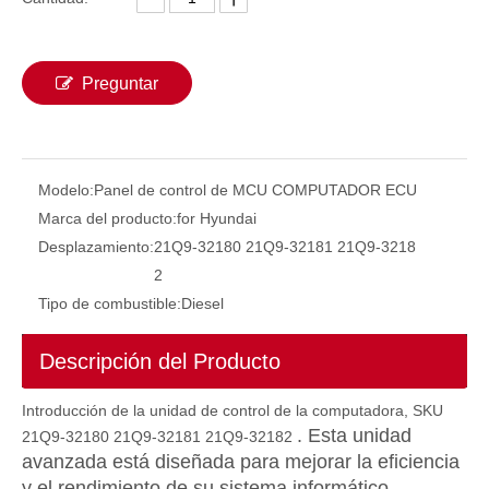
Preguntar
Modelo:
Panel de control de MCU COMPUTADOR ECU
Marca del producto:
for Hyundai
Desplazamiento:
21Q9-32180 21Q9-32181 21Q9-3218
2
Tipo de combustible:
Diesel
Controlador ECU 4787932 478-7932 Para sistemas de automatización OBD2 Kit de ajuste ECU Herramienta de programación ECU 336d E336D C9 C13 C15 C18
Descripción del Producto
Introducción de la unidad de control de la computadora, SKU
. Esta unidad
21Q9-32180 21Q9-32181 21Q9-32182
avanzada está diseñada para mejorar la eficiencia
y el rendimiento de su sistema informático.