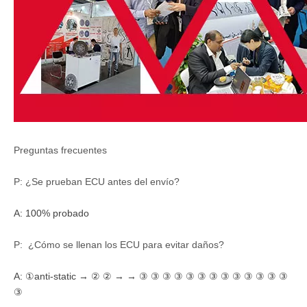
Preguntas frecuentes
P: ¿Se prueban ECU antes del envío?
A: 100% probado
P: ¿Cómo se llenan los ECU para evitar daños?
A:
①anti-static → ② ② → → ③ ③ ③ ③ ③ ③ ③ ③ ③ ③ ③ ③ ③
③