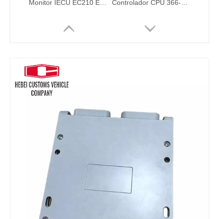
Monitor IECU EC210 EC290 14390065 VOE14390065 14390065P03 Para Volvo Excavator
Controlador CPU 366-8821 36688821 para CAT E 330D2 E320D Unidad de control de computadora avanzada para sistemas de automatización OBD2 Kit de ajuste de la ECU Herramienta de programación ECU
ECU Controlador de motor ECM ECU con software C6.4 286-3683-00 286368300 Para Cat 320D Control de control de computadora Controlador de motor para sistemas de automatización
Motor ECM Controlador electrónico Modelo C6.4 331-7359 3317359 Para CAT E320D 320D CONTROL DE COMPUTADOR CONTROLOR DE MOTOR PARA SISTEMAS DE AUTOMACIÓN