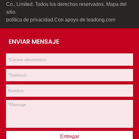
Co., Limited. Todos los derechos reservados.
Mapa del
sitio
.
política de privacidad
.Con apoyo de
leadong.com
ENVIAR MENSAJE
Entregar