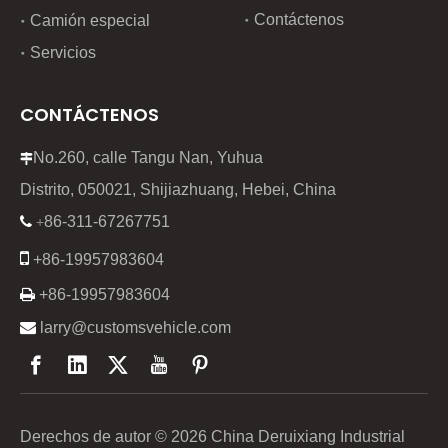
Contáctenos
Camión especial
Servicios
CONTÁCTENOS
No.260, calle Tangu Nan, Yuhua

Distrito, 050021, Shijiazhuang, Hebei, China
86-311-67267751

+

+86-19957983604

+86-19957983604

larry@customsvehicle.com
Derechos de autor ©
2026
China Deruixiang Industrial