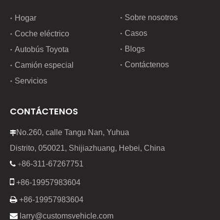
Sobre nosotros
Hogar
Casos
Coche eléctrico
Blogs
Autobús Toyota
Contáctenos
Camión especial
Servicios
CONTÁCTENOS
No.260, calle Tangu Nan, Yuhua

Distrito, 050021, Shijiazhuang, Hebei, China
86-311-67267751

+

+86-19957983604

+86-19957983604

larry@customsvehicle.com