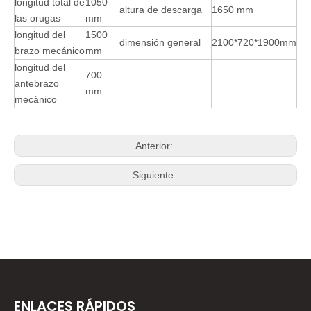
longitud total de
1050
altura de descarga
1650 mm
las orugas
mm
longitud del
1500
dimensión general
2100*720*1900mm
brazo mecánico
mm
longitud del
700
antebrazo
mm
mecánico
Anterior:
Siguiente:
ENLACES RÁPIDOS