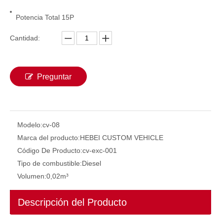
Potencia Total 15P
Cantidad:
Preguntar
Modelo:
cv-08
Estabilidad de eficiencia de adaptabilidad 2.5t 3t 3.5t Excavator
Excavadora pequeña 1.8T 2T con versatilidad energéticamente eficiente
Marca del producto:
HEBEI CUSTOM VEHICLE
Código De Producto:
cv-exc-001
Tipo de combustible:
Diesel
Volumen:
0,02m³
Descripción del Producto