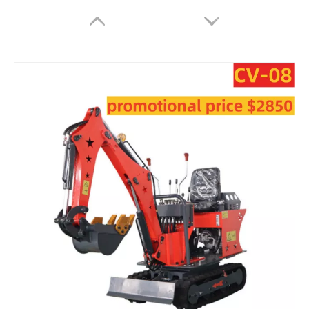
CV-35 Excavadora de orugas hidráulica de venta directa de fabricantes de 3 toneladas
Excavadora de orugas pequeña multifuncional CV-20 de 2 toneladas