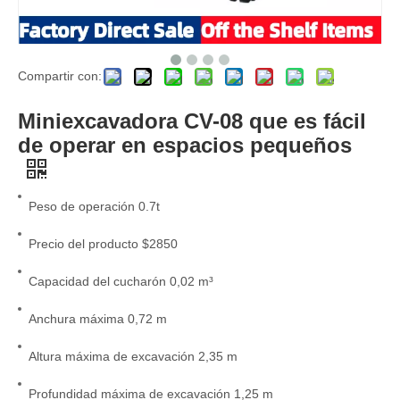
Compartir con:
Miniexcavadora de orugas de alta eficiencia CV-25
CV-18 Mini máquina ensacadora de excavadora sobre orugas nueva de 1,7 toneladas
Miniexcavadora CV-08 que es fácil
de operar en espacios pequeños
Peso de operación 0.7t
Precio del producto $2850
Capacidad del cucharón 0,02 m³
Anchura máxima 0,72 m
Altura máxima de excavación 2,35 m
Miniexcavadora CV-12 de 1 tonelada para operaciones en sitios pequeños
Excavadora 4T 4.5T de alta eficiencia energética y tecnología avanzada altamente adaptable
Profundidad máxima de excavación 1,25 m