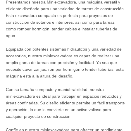
Presentamos nuestra Miniexcavadora, una máquina versátil y
eficiente diseñada para una variedad de tareas de construcción.
Esta excavadora compacta es perfecta para proyectos de
construcción de sótanos e interiores, así como para tareas
Flexibilidad Fácil de operar Excavadora 1.5T 1.6T 1.7T de China
Excavadora ligera y eficiente con ahorro de energía 0.8T 1T 1.2T
como romper hormigón, tender cables e instalar tuberías de
agua.
Equipada con potentes sistemas hidráulicos y una variedad de
accesorios, nuestra miniexcavadora es capaz de realizar una
amplia gama de tareas con precisión y facilidad. Ya sea que
necesite cavar zanjas, romper hormigón o tender tuberías, esta
máquina está a la altura del desafío.
Con su tamaño compacto y maniobrabilidad, nuestra
miniexcavadora es ideal para trabajar en espacios reducidos y
áreas confinadas. Su diseño eficiente permite un fácil transporte
y operación, lo que lo convierte en un activo valioso para
cualquier proyecto de construcción.
Confíe en nuestra miniexcavadora para ofrecer un rendimiento