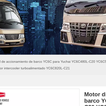
el de accionamiento de barco YC6C para Yuchai YC6C480L-C20 Y
intercooler turboalimentado YC6C820L-C21
Motor d
barco Y