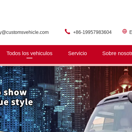
ry@customsvehicle.com
+86-19957983604
E
Todos los vehiculos
Servicio
Sobre nosot