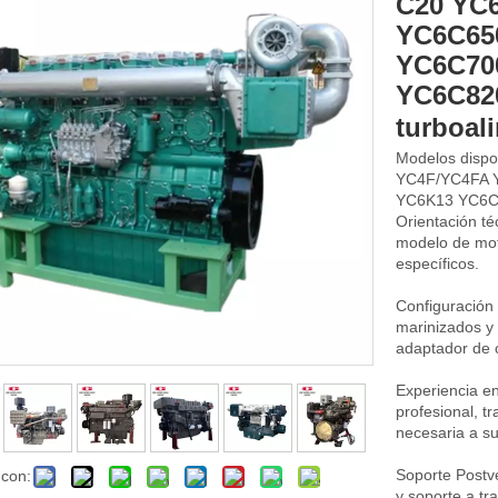
C20 YC
YC6C65
YC6C70
YC6C820
turboa
Modelos disp
YC4F/YC4FA 
YC6K13 YC6C
Orientación té
modelo de mot
específicos.
Configuración
marinizados y 
adaptador de 
Experiencia e
profesional, t
necesaria a s
Soporte Postv
 con:
y soporte a tr