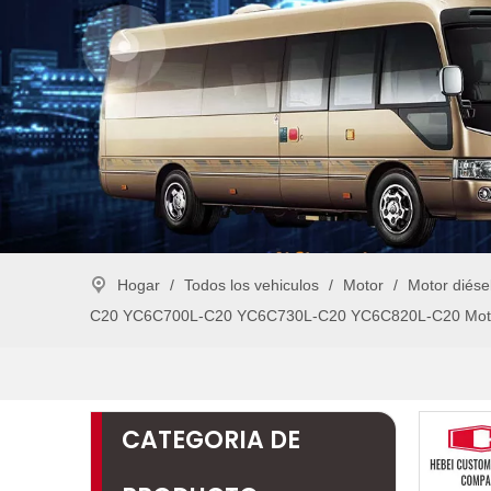
Hogar
/
Todos los vehiculos
/
Motor
/
Motor diés
C20 YC6C700L-C20 YC6C730L-C20 YC6C820L-C20 Motor 
CATEGORIA DE