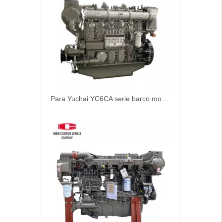
Para Yuchai YC6CA serie barco motor diésel YC6CA1400C YC6CA1600L-C20 YC6CA1500L-C20 YC6CA1300L-C20 YC6CA1400L-C22