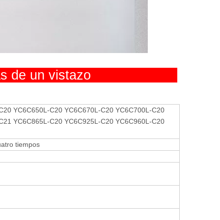
cas de un vistazo
C20 YC6C650L-C20 YC6C670L-C20 YC6C700L-C20
C21 YC6C865L-C20 YC6C925L-C20 YC6C960L-C20
cuatro tiempos