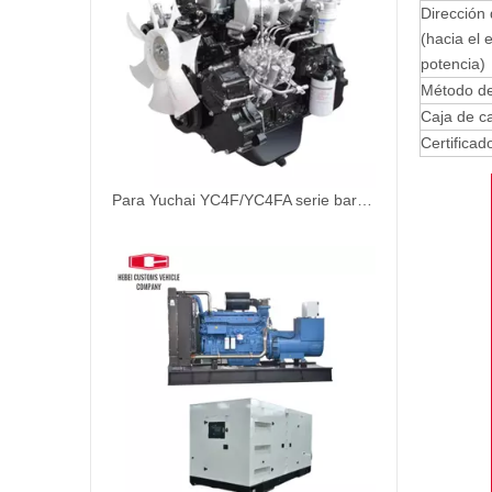
Dirección 
(hacia el 
potencia)
Método de 
Caja de c
Certificad
Para Yuchai YC4F/YC4FA serie barco motor diésel YC4FA130L-C20 YC4F115C-31 YC4F100-C20 YC4F90L-C20