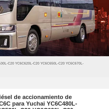
C6C530L-C20 YC6C620L-C20 YC6C650L-C20 YC6C670L-
iésel de accionamiento de
C6C para Yuchai YC6C480L-