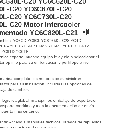
6C530L-C20 YC6C620L-C20
0L-C20 YC6C670L-C20
0L-C20 YC6C730L-C20
L-C20 Motor intercooler
limentado YC6C820L-C21
onibles: YC6CD YC6CL YC6T650L-C28 YC4D
YC6A YC6B YC6M YC6MK YC6MJ YC6T YC6K12
 YC6TD YC6TF
cnica experta: nuestro equipo le ayuda a seleccionar el
or óptimo para su embarcación y perfil operativo
 marina completa: los motores se suministran
listos para su instalación, incluidas las opciones de
caja de cambios.
n logística global: manejamos embalaje de exportación
ransporte marítimo y toda la documentación de envío
u puerto más cercano.
enta: Acceso a manuales técnicos, listados de repuestos
avés de nuestra red de servicios.