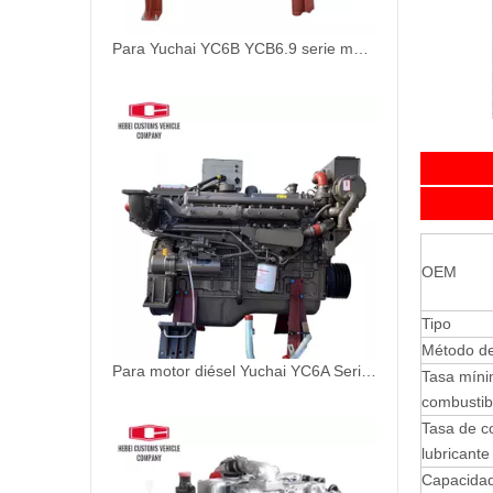
Para Yuchai YC6B YCB6.9 serie motor diésel de accionamiento de barco YC6108CA YC6108CA1 YC6108ZC YC6108ZCA YC6108ZLCA YC6B150C YC6B165L-C20 YC6B165C YC6108ZLCA YC6B165L-C22
Es
OEM
Tipo
Método de
Para motor diésel Yuchai YC6A Series YC6108ZLCB YC6A170C YC6A190 YC6A190C YC6A190L-T20 YC6A195C YC6A220C YC6A250L-C20 YC6A260L-C20 YC6A280L-C20. YC6A280L-C22 YC6A200L-C20
Tasa mín
combustib
Tasa de c
lubricante
Capacidad