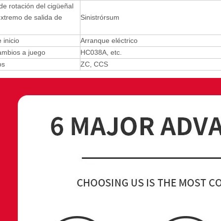
de rotación del cigüeñal
extremo de salida de
Sinistrórsum
inicio
Arranque eléctrico
ambios a juego
HC038A, etc.
os
ZC, CCS