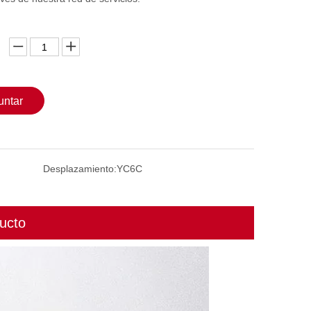
untar
Desplazamiento:
YC6C
ucto