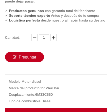
puede dejar pasar.
✓
Productos genuinos
con garantía total del fabricante
✓
Soporte técnico experto
Antes y después de tu compra
✓
Logística perfecta
desde nuestro almacén hasta su destino
Cantidad:
Preguntar
Motor diésel 6105 para bomba, motor diésel de 4 tiempos, 6 cilindros, 147kw, 2000rpm, para barcos, refrigerado por agua, compatible con barco marino
Motor marino de velocidad media de calidad serie 6M33 6M33C1020-20E211 1020HP Weichai Baudouin motor diésel refrigerado por agua para barco de pesca
Modelo:
Motor diesel
Marca del producto:
for WeiChai
Desplazamiento:
6M33C550
Tipo de combustible:
Diesel