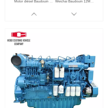
Motor diésel Baudouin 12M26C810 de 810hp para motor diésel fueraborda marino 12M26C810 para barcos refrigerado por agua compatible con barco marino
Weichai Baudouin 12M33C1000-15 1000HP Motor marino Motor diesel para motor diesel fueraborda marino para barcos Ajuste refrigerado por agua con barco marino
Japón para motor diésel fueraborda Suzuki DF30AQHL para barcos refrigerado por agua compatible con barco marino
6754113011 6754-11-3011 Inyector de combustible de riel común Inyector de combustible Inyector Boquilla de inyector 0445120231 para Komatsu PC200-8 6D107 EXCAVADOR DE MOTOR Mecánica