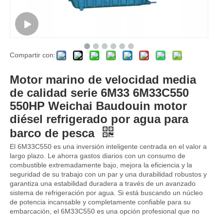
Compartir con:
Serie 12m33 1200HP 12M33C1200-15 1300HP 12M33C1300-15 Motor marino Motor diesel para motor diesel fueraborda marino para barcos refrigerado por agua
Motor diésel marino 12M33 12M33C1100-15 1100HP para motor diésel fueraborda marino para barcos refrigerado por agua compatible con barco marino
Motor marino de velocidad media
de calidad serie 6M33 6M33C550
550HP Weichai Baudouin motor
diésel refrigerado por agua para
barco de pesca
El 6M33C550 es una inversión inteligente centrada en el valor a
largo plazo. Le ahorra gastos diarios con un consumo de
combustible extremadamente bajo, mejora la eficiencia y la
seguridad de su trabajo con un par y una durabilidad robustos y
garantiza una estabilidad duradera a través de un avanzado
sistema de refrigeración por agua. Si está buscando un núcleo
de potencia incansable y completamente confiable para su
embarcación, el 6M33C550 es una opción profesional que no
Motor diésel marino 12M33 12M33C1400-18 1400HP para motor diésel fueraborda marino para barcos refrigerado por agua compatible con barco marino
Weichai 6LTAA8.9-C220 Motor diésel marino de 220 hp para motor diésel fueraborda marino para barcos refrigerado por agua compatible con barco marino