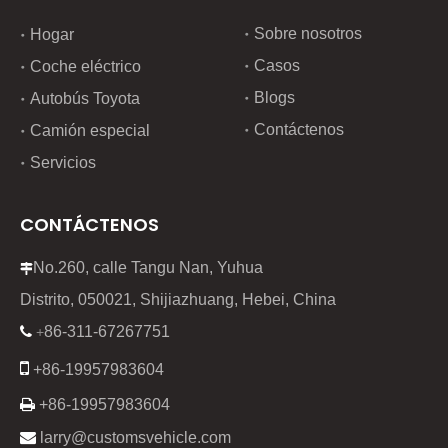
Sobre nosotros
Hogar
Casos
Coche eléctrico
Blogs
Autobús Toyota
Contáctenos
Camión especial
Servicios
CONTÁCTENOS
No.260, calle Tangu Nan, Yuhua

Distrito, 050021, Shijiazhuang, Hebei, China
86-311-67267751

+

+86-19957983604

+86-19957983604

larry@customsvehicle.com