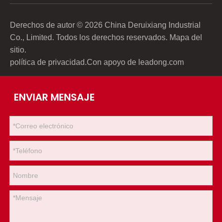
Derechos de autor ©
2026
China Deruixiang Industrial
Co., Limited. Todos los derechos reservados.
Mapa del
sitio
.
política de privacidad
.Con apoyo de
leadong.com
ENVIAR MENSAJE