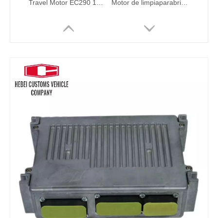
Travel Motor EC290 14528280 VOE14528280 para las industrias de materiales de construcción de Volvo Retail
Motor de limpiaparabrisas de precio de fábrica 11205840 11205832 para Volvo Diesel EC210 EC290 Reemplazo
TAD1351GE TAD1352GE 21631327 Panel de computadora del controlador ECU para modelos de excavadores Volvo Parte Abierto de 4 tiempos Euro4 + 5 EFI China
7835-26-1008 7835-26-1009 Controlador de excavador ECU OBD2 Kit de ajuste ECU Herramienta de programación ECU para PC200-7 PC210-7 PC220-7