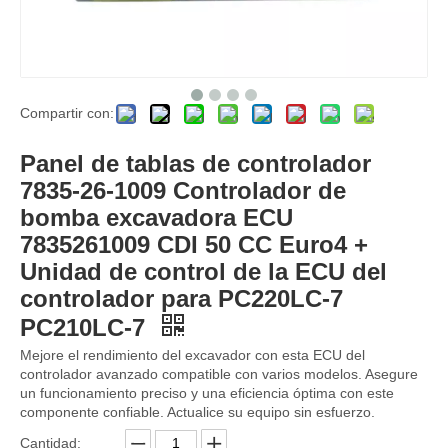
Compartir con:
Controlador Unidad de control de la ECU ECU Universal LP22E00006F3 Unidad de controlador del motor para piezas de excavadora de Kobelco SK120-2 SK120-5
7834-30-2000 6D95 Controlador de computadora del acelerador del motor 7834-30-2000 para la placa de circuito del controlador de la ECU de Komatsu
Panel de tablas de controlador
7835-26-1009 Controlador de
bomba excavadora ECU
7835261009 CDI 50 CC Euro4 +
Unidad de control de la ECU del
controlador para PC220LC-7
PC210LC-7
Mejore el rendimiento del excavador con esta ECU del
controlador avanzado compatible con varios modelos. Asegure
un funcionamiento preciso y una eficiencia óptima con este
componente confiable. Actualice su equipo sin esfuerzo.
Controlador de bomba histural para Kobelco SK100 SK210-8 SK330-8 SK350-8 SK480-8 SK850-8
Unidad de control de la placa del controlador de la CPU YN22E00037F6 YN22E00037F6 Unidad de controlador del motor para piezas de excavador de Kobelco SK200-6 SK210-6
Cantidad: