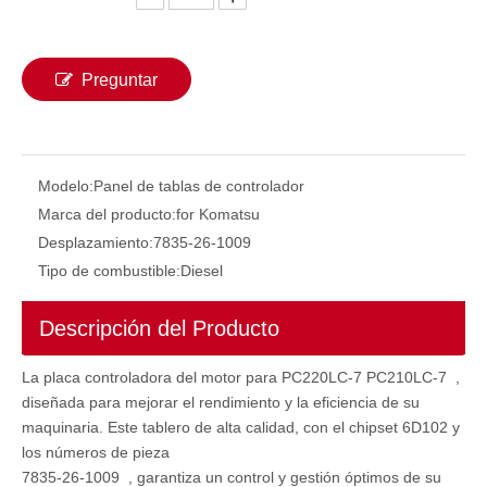
Preguntar
Modelo:
Panel de tablas de controlador
Marca del producto:
for Komatsu
Desplazamiento:
7835-26-1009
Tipo de combustible:
Diesel
Controlador Papel de computadora ECU MCU CPU 21QB-32113 para Hyundai R480LC-9s ECU ECU Excavator
21N4-33102 21N4-33101 21N4-33100 21N4-32100 Controlador CPU Unidad de control de la máquina MCU para Hyundai R140LC-7 R140-7
Descripción del Producto
La placa controladora del motor para PC220LC-7 PC210LC-7 ,
diseñada para mejorar el rendimiento y la eficiencia de su
maquinaria. Este tablero de alta calidad, con el chipset 6D102 y
los números de pieza
7835-26-1009 , garantiza un control y gestión óptimos de su