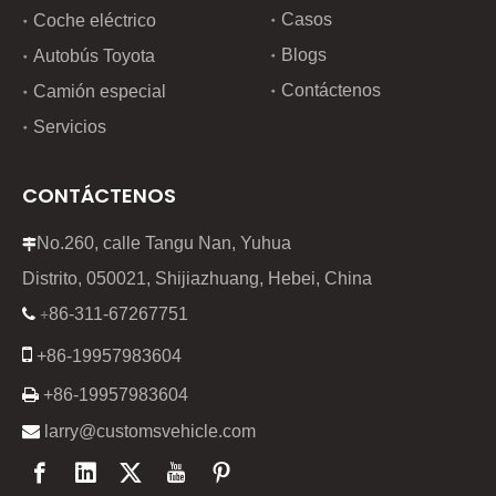
Casos
Coche eléctrico
Blogs
Autobús Toyota
Contáctenos
Camión especial
Servicios
CONTÁCTENOS
No.260, calle Tangu Nan, Yuhua

Distrito, 050021, Shijiazhuang, Hebei, China
86-311-67267751

+

+86-19957983604

+86-19957983604

larry@customsvehicle.com