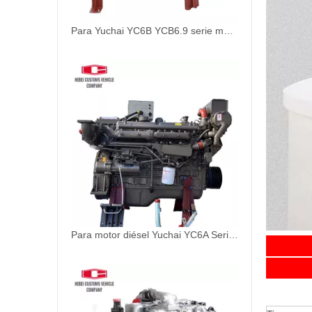
Para Yuchai YC6B YCB6.9 serie motor diésel de accionamiento de barco YC6108CA YC6108CA1 YC6108ZC YC6108ZCA YC6108ZLCA YC6B150C YC6B165L-C20 YC6B165C YC6108ZLCA YC6B165L-C22
Para motor diésel Yuchai YC6A Series YC6108ZLCB YC6A170C YC6A190 YC6A190C YC6A190L-T20 YC6A195C YC6A220C YC6A250L-C20 YC6A260L-C20 YC6A280L-C20. YC6A280L-C22 YC6A200L-C20
Es