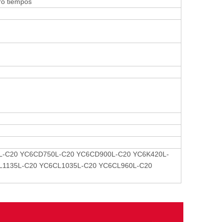
tro tiempos
-C20 YC6CD750L-C20 YC6CD900L-C20 YC6K420L-
L1135L-C20 YC6CL1035L-C20 YC6CL960L-C20