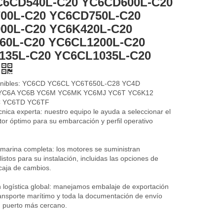
C6CD540L-C20 YC6CD600L-C20
00L-C20 YC6CD750L-C20
00L-C20 YC6K420L-C20
60L-C20 YC6CL1200L-C20
135L-C20 YC6CL1035L-C20
onibles: YC6CD YC6CL YC6T650L-C28 YC4D
YC6A YC6B YC6M YC6MK YC6MJ YC6T YC6K12
 YC6TD YC6TF
cnica experta: nuestro equipo le ayuda a seleccionar el
or óptimo para su embarcación y perfil operativo
 marina completa: los motores se suministran
listos para su instalación, incluidas las opciones de
caja de cambios.
n logística global: manejamos embalaje de exportación
ransporte marítimo y toda la documentación de envío
u puerto más cercano.