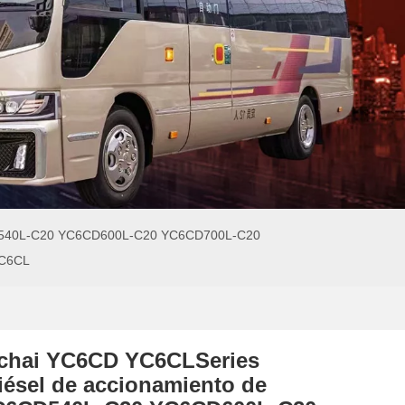
6CD540L-C20 YC6CD600L-C20 YC6CD700L-C20
YC6CL
chai YC6CD YC6CLSeries
iésel de accionamiento de