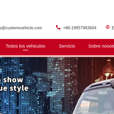
ry@customsvehicle.com
+86-19957983604
E
Todos los vehiculos
Servicio
Sobre nosot