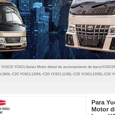
i YC6CD YC6CLSeries Motor diésel de accionamiento de barcoYC
L960L-C20 YC6CL1200L-C20 YC6CL1135L-C20 YC6CL1035L-C20 
Para Yu
Motor d