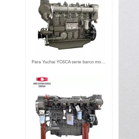
Para Yuchai YC6CA serie barco motor diésel YC6CA1400C YC6CA1600L-C20 YC6CA1500L-C20 YC6CA1300L-C20 YC6CA1400L-C22