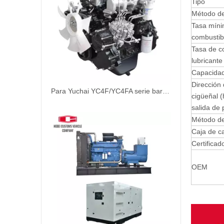
Tipo
Método de
Tasa mín
combustib
Tasa de c
lubricante
Capacidad
Dirección 
Para Yuchai YC4F/YC4FA serie barco motor diésel YC4FA130L-C20 YC4F115C-31 YC4F100-C20 YC4F90L-C20
cigüeñal (
salida de 
Método de 
Caja de c
Certificad
OEM