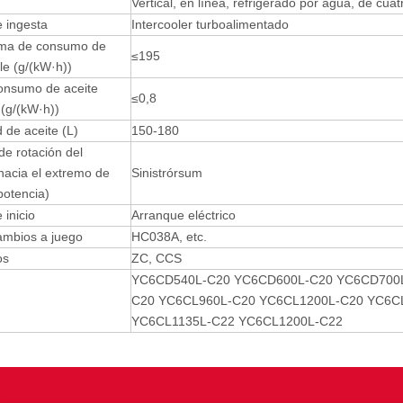
Vertical, en línea, refrigerado por agua, de cua
 ingesta
Intercooler turboalimentado
ima de consumo de
≤195
le (g/(kW·h))
onsumo de aceite
≤0,8
 (g/(kW·h))
 de aceite (L)
150-180
de rotación del
hacia el extremo de
Sinistrórsum
potencia)
inicio
Arranque eléctrico
ambios a juego
HC038A, etc.
os
ZC, CCS
YC6CD540L-C20 YC6CD600L-C20 YC6CD700L
C20 YC6CL960L-C20 YC6CL1200L-C20 YC6C
YC6CL1135L-C22 YC6CL1200L-C22