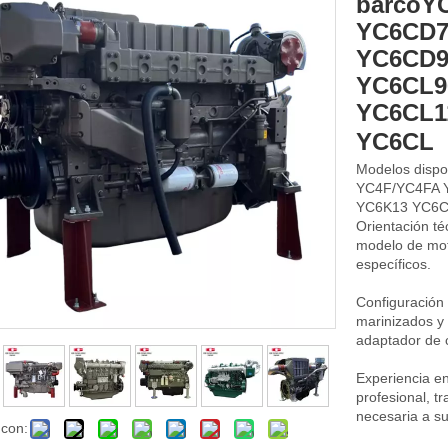
barcoY
YC6CD7
YC6CD9
YC6CL9
YC6CL1
YC6CL
Modelos disp
YC4F/YC4FA 
YC6K13 YC6C
Orientación té
modelo de mot
específicos.
Configuración
marinizados y 
adaptador de 
Experiencia e
profesional, t
necesaria a s
 con: