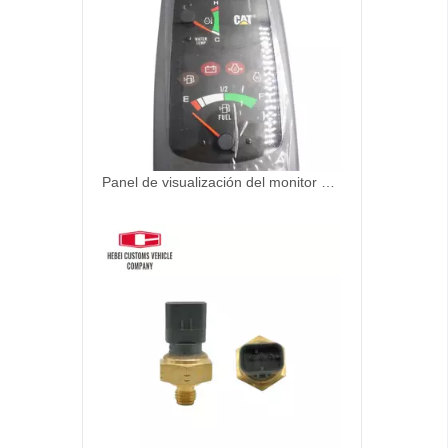
Panel de visualización del monitor 416-4285 416-4285X para Caterpillar 307E2 305 E306E2 Piezas de excavadoras Diesel Control del motor Monitor 416-4285 416-4285X