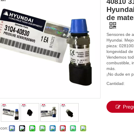
40810 3
Hyundai
de mate
Sensores de a
Hyundai. Mejor
pieza: 028100
longevidad de
Vendemos todo
combustible, 
más.
¡No dude en p
Cantidad:
Preg
 con: