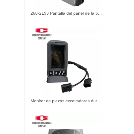
260-2193 Pantalla del panel de la pantalla del monitor de excavador 260-2193 Monitor LCD para Caterpillar Excavator Piezas Diesel Motor CAT329D CAT320D CAT330D CAT336D
Monitor de piezas excavadoras duraderas 260-2160 2602160 157-3198 1573198 Para piezas excavadoras de oruga de oruga Motor diesel CAT320C CAT330C