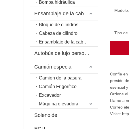
Bomba hidráulica
Modelo:
Ensamblaje de la cabeza del cilindro
Bloque de cilindros
Tipo de
Cabeza de cilindro
Ensamblaje de la cabeza del cilindro
Autobús de lujo personalizado
Camión especial
Confíe en
Camión de la basura
presión de
Camión Frigorífico
esencial y
Ordene el
Excavador
Llame a n
Máquina elevadora
Correo el
Visite:
htt
Solenoide
ECU