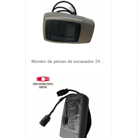
Monitor de piezas de excavador 243-7058 2437058 para Caterpillar E330C E320C Excavador Piezas eléctricas Monitor de panel de visualización