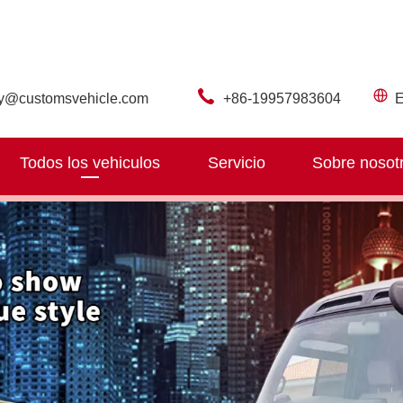
ry@customsvehicle.com
+86-19957983604
E
Todos los vehiculos
Servicio
Sobre nosot