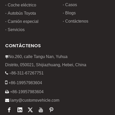
Casos
Coche eléctrico
Blogs
Autobús Toyota
Contáctenos
Camión especial
Servicios
CONTÁCTENOS
No.260, calle Tangu Nan, Yuhua

Distrito, 050021, Shijiazhuang, Hebei, China
86-311-67267751

+

+86-19957983604

+86-19957983604

larry@customsvehicle.com