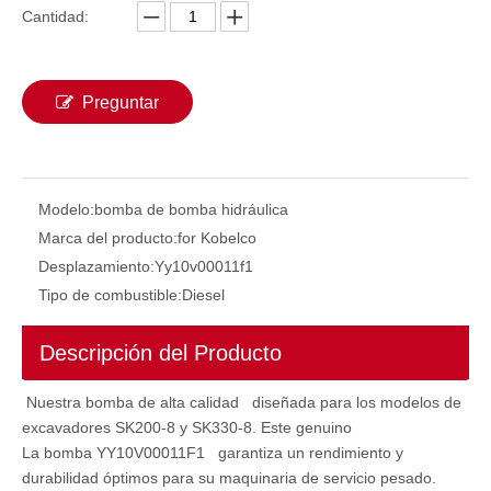
Cantidad:
Bomba de inyección de combustible 3190677 3190678 319-0677 319-0678 C7 C9 para CAT E330C E330D E336D Industrial Nuevo combustible de combustible de bomba de aceite
Bomba de inyección de combustible 398-1498 3981498 C7.1 para CAT 320D2 E320D2 CAT320D2 para Delphi DP310 9521A030H
Preguntar
Modelo:
bomba de bomba hidráulica
Marca del producto:
for Kobelco
Desplazamiento:
Yy10v00011f1
Tipo de combustible:
Diesel
Bomba de combustible 24046345 22905123 VOE24046345 VOE22905123 MOTOR INDUSTRIA BOMBA DE ACEITE NUEVA COMBUSTIBLE EC200 EC210 EC240 EC290 EC300 Para el motor de camiones de automóviles Factory de bombas de pistón hidráulico
Descripción del Producto
Nuestra bomba de alta calidad diseñada para los modelos de
excavadores SK200-8 y SK330-8. Este genuino
La bomba YY10V00011F1 garantiza un rendimiento y
durabilidad óptimos para su maquinaria de servicio pesado.