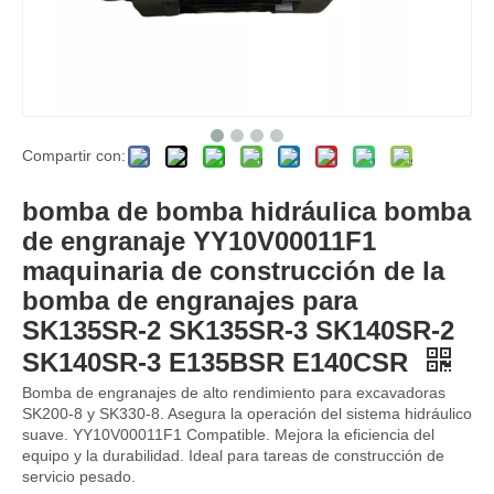
Compartir con:
28214696 9521A030H Piezas de repuesto Excavador Diesel Motor de bomba de inyección de combustible 28214696 9521A030H para C7.1 Bomba de combustible Piezas de reparación interna en venta
Bomba principal hidráulica 173-3381 1733381 para CAT 320B 320C 320D Bombas de pistón hidráulico Factory 173-3381 1733381
bomba de bomba hidráulica bomba
de engranaje YY10V00011F1
maquinaria de construcción de la
bomba de engranajes para
SK135SR-2 SK135SR-3 SK140SR-2
SK140SR-3 E135BSR E140CSR
Bomba de engranajes de alto rendimiento para excavadoras
SK200-8 y SK330-8. Asegura la operación del sistema hidráulico
suave. YY10V00011F1 Compatible. Mejora la eficiencia del
equipo y la durabilidad. Ideal para tareas de construcción de
servicio pesado.