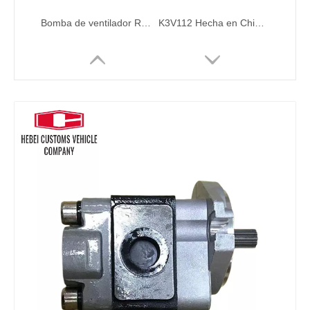
Bomba de ventilador R520VS Regulador de la bomba hidráulica de la bomba hidráulica R485 31QB-30130 para Hyundai R485 Excavador Conjunto de bomba de piezas hidráulicas
K3V112 Hecha en China Bomba hidráulica de la bomba principal para Hyundai Excavator Hidráulico Piezas del motor diesel DX300 DX300LC DX300LCS 400914-00393
Bomba de bomba de la bomba de engranajes bomba piloto 31QB-30130 31QB30130 Regulador de la bomba hidráulica R480-9 R520-9 para el conjunto de la bomba de excavadora Hyundai
65.06500-6357 65-06500-6357B Auto piezas Bomba de agua DX340 DX420 DX470 DX500 para Hyundai