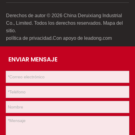
Derechos de autor ©
2026
China Deruixiang Industrial
Co., Limited. Todos los derechos reservados.
Mapa del
sitio
.
política de privacidad
.Con apoyo de
leadong.com
ENVIAR MENSAJE