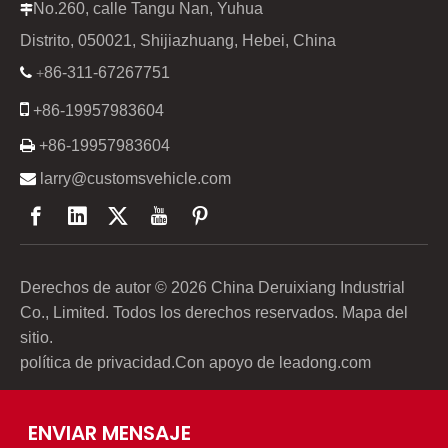
No.260, calle Tangu Nan, Yuhua

Distrito, 050021, Shijiazhuang, Hebei, China
86-311-67267751

+

+86-19957983604

+86-19957983604

larry@customsvehicle.com
Derechos de autor ©
2026
China Deruixiang Industrial
Co., Limited. Todos los derechos reservados.
Mapa del
sitio
.
política de privacidad
.Con apoyo de
leadong.com
ENVIAR MENSAJE