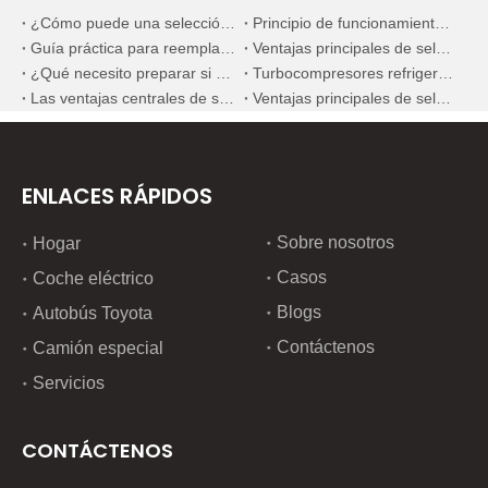
¿Cómo puede una selección precisa de la bomba de combustible mejorar significativamente la economía de combustible de los motores diésel marinos?
Principio de funcionamiento y ventajas de los sistemas de refrigeración por agua para motores diésel marinos
Guía práctica para reemplazar inyectores de combustible en escenarios de mantenimiento en el extranjero
Ventajas principales de seleccionar componentes mecánicos fabricados en China
¿Qué necesito preparar si quiero reemplazar el inyector de combustible?
Turbocompresores refrigerados por agua versus turbocompresores refrigerados por aceite para maquinaria de construcción
Las ventajas centrales de seleccionar nuevos componentes mecánicos domésticos de alta calidad
Ventajas principales de seleccionar componentes mecánicos domésticos premium de nueva generación
ENLACES RÁPIDOS
Sobre nosotros
Hogar
Casos
Coche eléctrico
Blogs
Autobús Toyota
Contáctenos
Camión especial
Servicios
CONTÁCTENOS