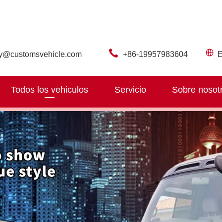
ry@customsvehicle.com
+86-19957983604
E
Todos los vehiculos
Servicio
Sobre nosot