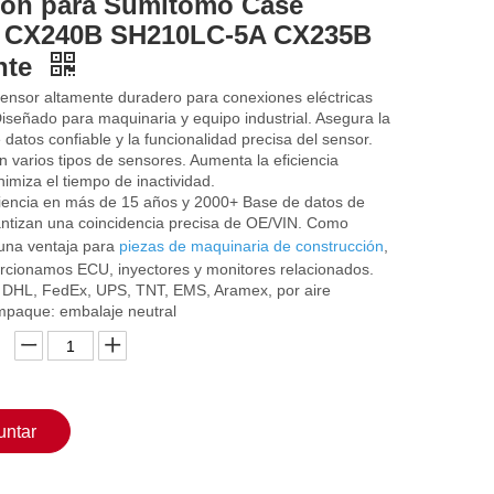
ión para Sumitomo Case
 CX240B SH210LC-5A CX235B
nte
sensor altamente duradero para conexiones eléctricas
Diseñado para maquinaria y equipo industrial. Asegura la
 datos confiable y la funcionalidad precisa del sensor.
 varios tipos de sensores. Aumenta la eficiencia
nimiza el tiempo de inactividad.
iencia en más de 15 años y 2000+ Base de datos de
antizan una coincidencia precisa de OE/VIN. Como
una ventaja para
piezas de maquinaria de construcción
,
rcionamos ECU, inyectores y monitores relacionados.
 DHL, FedEx, UPS, TNT, EMS, Aramex, por aire
empaque: embalaje neutral
untar