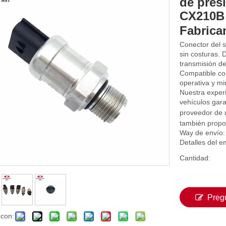
de pres
CX210B
Fabrica
Conector del 
sin costuras. 
transmisión de
Compatible con
operativa y mi
Nuestra exper
vehículos gar
proveedor de 
también propo
Way de envío:
Detalles del 
Cantidad:
Preg
 con: