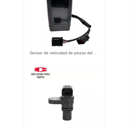
Sensor de velocidad de piezas del excavador 5I-7579 5I7579 para piezas del motor del automóvil CAT312 CAT320 5I-7579 5I7579 Sensor de velocidad del vehículo de transmisión