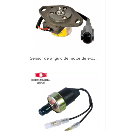
Sensor de ángulo de motor de excavador 4716888 AT154533 para Hitachi ZX200 EX200 Piezas de repuesto de excavadoras del fabricante