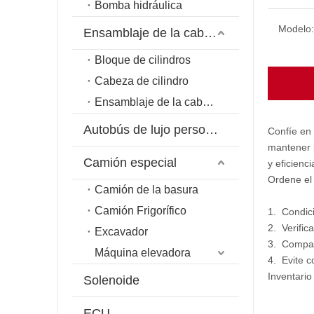
Bomba hidráulica
Modelo:
Ensamblaje de la cabeza del cilindro
Bloque de cilindros
Cabeza de cilindro
Ensamblaje de la cabeza del cilindro
Autobús de lujo personalizado
Confíe en
mantener l
Camión especial
y eficienci
Ordene el
Camión de la basura
Camión Frigorífico
1. Condici
2. Verific
Excavador
3. Compare
Máquina elevadora
4. Evite c
Inventario
Solenoide
ECU