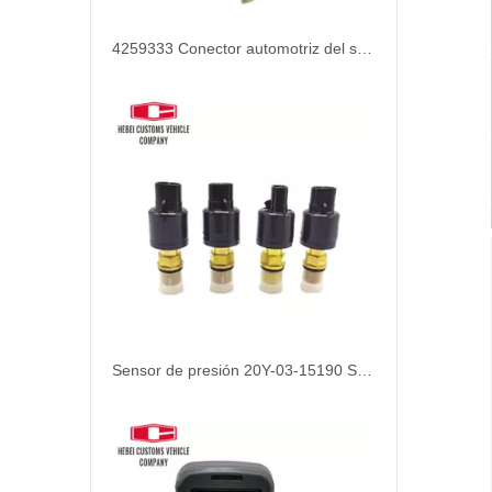
4259333 Conector automotriz del sensor de alta presión del motor diesel para Hitachi EX200-2 EX200-3 Fabricante
Sensor de presión 20Y-03-15190 Sensor de presión de aceite del motor 20Y0315190 para Komatsu PC200-5