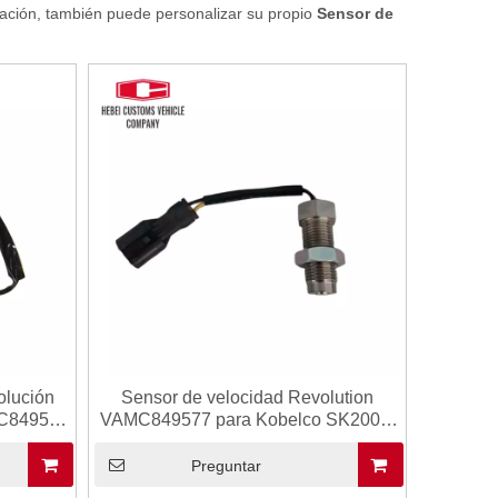
uación, también puede personalizar su propio
Sensor de
olución
Sensor de velocidad Revolution
MC849577
VAMC849577 para Kobelco SK200-6
200-6E
SK200-6E Diesel Engine 6D34T
Preguntar