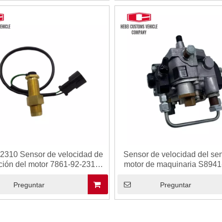
2310 Sensor de velocidad de
Sensor de velocidad del sen
ción del motor 7861-92-2310
motor de maquinaria S894
6D102 para Komatsu PC200-6
S894101570 VH894101
 PC300-6 PC400-6 Industrias
Conector automotriz para
Preguntar
Preguntar
de materiales