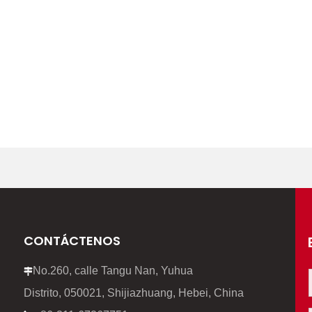
CONTÁCTENOS
No.260, calle Tangu Nan, Yuhua

Distrito, 050021, Shijiazhuang, Hebei, China