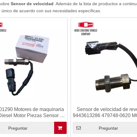
sobre
Sensor de velocidad
. Además de la lista de productos a contin
d
único de acuerdo con sus necesidades específicas.
01290 Motores de maquinaria
Sensor de velocidad de rev
Diesel Motor Piezas Sensor de
9443613286 479748-0620 
idad S8941-01290 para Hino
para Kobelco SK200-6 SK
J05E J08E
Preguntar
Preguntar