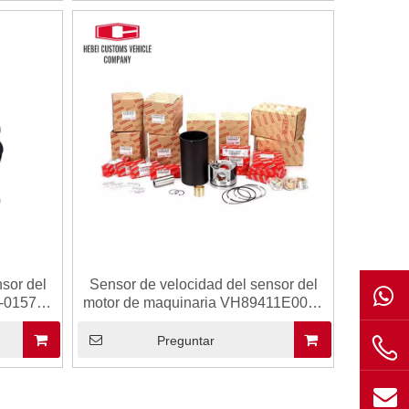
sor del
Sensor de velocidad del sensor del
1-01570
motor de maquinaria VH89411E0050
570A
029600-0570 Automotive Connector
 J05E
para J05E J08E
Preguntar