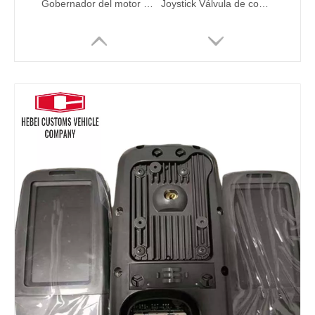
Gobernador del motor del acelerador 247-5212 2475212 221-8767 2218767 320C 312C 320D para Caterpillar OEM admitido personalizable
Joystick Válvula de control remoto 14557294 14557295 para Volvo Excavator Piezas de repuesto EC210 EC290 EC380 EC480 Piezas de bomba hidráulica de excavadores
Bomba de combustible con soporte de OEM04282358 04503576 20524154 Bomba de elevación de transferencia de combustible BFM2012 BFM2013 Sistema hidráulico Bomba de camión de bomberos de agua
Válvula solenoide EC210B EC240B 14526664 Solución diseñada para vehículos comerciales de servicio pesado 14526664 EC Serie