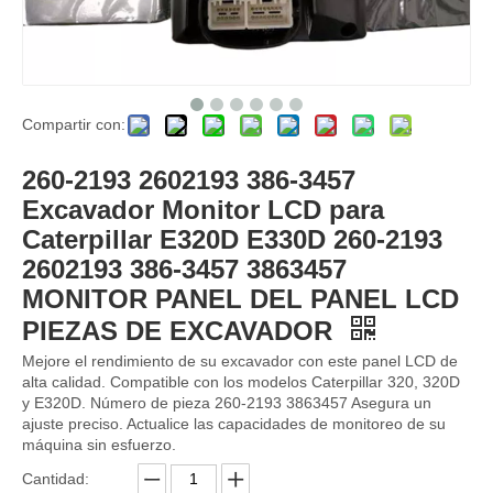
Compartir con:
Controlador del motor ECU 60100000 Panel de computadora del controlador ECU para modelos de excavadores Volvo Parte EC210B EC290 Abierto de 4 tiempos Euro4 + 5 EFI China
Inyector de combustible VOE20798114 para Volvo Inyector de combustible Boquilla Diesel Piezas de bomba hidráulica EC240 EC290 20798114
260-2193 2602193 386-3457
Excavador Monitor LCD para
Caterpillar E320D E330D 260-2193
2602193 386-3457 3863457
MONITOR PANEL DEL PANEL LCD
PIEZAS DE EXCAVADOR
Mejore el rendimiento de su excavador con este panel LCD de
alta calidad. Compatible con los modelos Caterpillar 320, 320D
y E320D. Número de pieza 260-2193 3863457 Asegura un
ajuste preciso. Actualice las capacidades de monitoreo de su
máquina sin esfuerzo.
Cantidad:
Controlador ECU D13A 20977019 para Volvo Controlador VECU Control MD 169144 Kit de ajuste ECU OBD2 ECU
Turboconterrutas EC200D EC210D 04299152 Turbocompresor de geometría variable