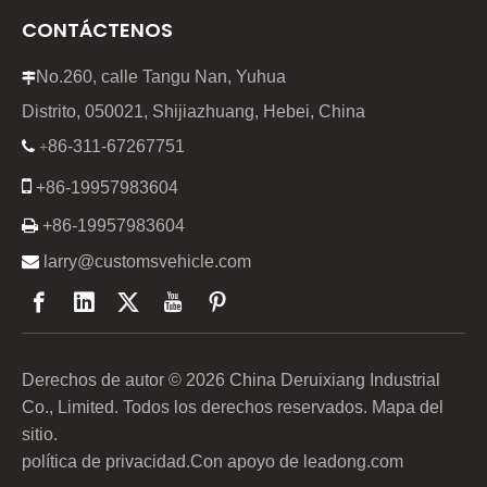
CONTÁCTENOS
No.260, calle Tangu Nan, Yuhua

Distrito, 050021, Shijiazhuang, Hebei, China
86-311-67267751

+

+86-19957983604

+86-19957983604

larry@customsvehicle.com
Derechos de autor ©
2026
China Deruixiang Industrial
Co., Limited. Todos los derechos reservados.
Mapa del
sitio
.
política de privacidad
.Con apoyo de
leadong.com