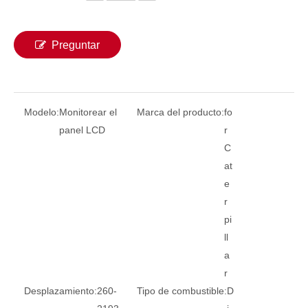
Preguntar
Modelo:
Monitorear el
Marca del producto:
fo
panel LCD
r
C
at
e
Herramienta de programación de la ECU 60100002 VOE60100002 Controlador ECU EC210 EC240 60100002 VOE60100002 para Volvo ECU Circuit Board
14640102 VOE14640102 14544928 Panel de visualización del monitor IECU para el motor EC380D EC480DL 14640102 VOE14640102 14544928
r
pi
ll
a
r
Desplazamiento:
260-
Tipo de combustible:
D