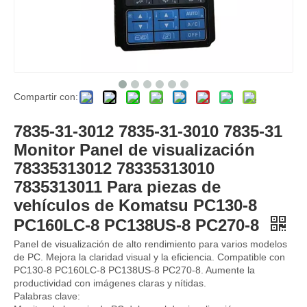
Compartir con:
YV59S00003F2 Excavador Panel Panel de calibre Piezas de clúster Monitor para Kobelco Monitor SK200-6E SK210-6E
Monitor de piezas de excavadoras YN59S00039F5 YN59S00039F5 Piezas de calibre Monitor de calibre para Kobelco SK200-10 SK210-10
7835-31-3012 7835-31-3010 7835-31
Monitor Panel de visualización
78335313012 78335313010
7835313011 Para piezas de
vehículos de Komatsu PC130-8
PC160LC-8 PC138US-8 PC270-8
Panel de visualización de alto rendimiento para varios modelos
de PC. Mejora la claridad visual y la eficiencia. Compatible con
PC130-8 PC160LC-8 PC138US-8 PC270-8. Aumente la
productividad con imágenes claras y nítidas.
Palabras clave: