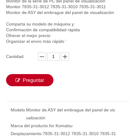
Monitor de la serie de PC del panel de visualización
Piezas de clúster de medidor de panel de visualización de excavador YN10M00001S013 SK120-5 SK120LC-5 SK200-5 SK200LC-5 para panel de monitor Kobelco
Monitor R140-9 R220-9 R330-9 21Q6-33400 21Q6-33401 21Q6-30400 Piezas eléctricas para Hyundai Cars Monitor Pantalla para excavadoras
Monitor 7835-31-3012 7835-31-3010 7835-31-3011
Monitor de ASY del embrague del panel de visualización
Comparta su modelo de máquina y:
Confirmación de compatibilidad rápida
Ofrecer el mejor precio
Organizar el envío más rápido '
Cantidad:
Preguntar
Panel de visualización del monitor 4164273 416-4273 para Caterpillar E312DGC E3120DGC Piezas de excavador Diesel Control del motor Monitor 4164273 416-4273
4488901 Monitor de panel de visualización de piezas eléctricas de piezas eléctricas 4488901 para CAT ZX120 ZX110 Conjunto del panel de monitor
Modelo:
Monitor de ASY del embrague del panel de vis
ualización
Marca del producto:
for Komatsu
Desplazamiento:
7835-31-3012 7835-31-3010 7835-31