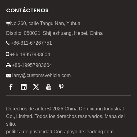
CONTÁCTENOS
No.260, calle Tangu Nan, Yuhua

Distrito, 050021, Shijiazhuang, Hebei, China
86-311-67267751

+

+86-19957983604

+86-19957983604

larry@customsvehicle.com
Derechos de autor ©
2026
China Deruixiang Industrial
Co., Limited. Todos los derechos reservados.
Mapa del
sitio
.
política de privacidad
.Con apoyo de
leadong.com