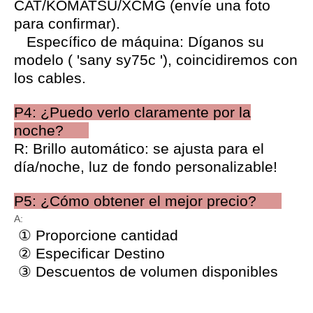
CAT/KOMATSU/XCMG (envíe una foto
para confirmar).
Específico de máquina: Díganos su
modelo ( 'sany sy75c '), coincidiremos con
los cables.
P4: ¿Puedo verlo claramente por la
noche?
R: Brillo automático: se ajusta para el
día/noche, luz de fondo personalizable!
P5: ¿Cómo obtener el mejor precio?
A:
① Proporcione cantidad
② Especificar Destino
③ Descuentos de volumen disponibles