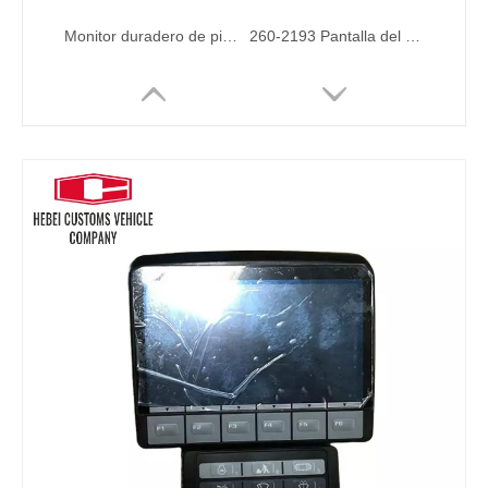
Monitor duradero de piezas excavadoras7y5500 7y-5500 para Caterpillar E320 E330 Monitor de control del motor diesel de piezas del excavador
260-2193 Pantalla del panel de la pantalla del monitor de excavador 260-2193 Monitor LCD para Caterpillar Excavator Piezas Diesel Motor CAT329D CAT320D CAT330D CAT336D
Monitor de piezas excavadoras duraderas 260-2160 2602160 157-3198 1573198 Para piezas excavadoras de oruga de oruga Motor diesel CAT320C CAT330C
Monitor Cluster 300426-00174G 300426-00174 para Hyundai DH300 DX300 Piezas eléctricas para Hyundai Cars Monitor Monitor para cargador de ruedas excavadoras