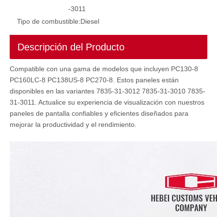
-3011
Tipo de combustible:
Diesel
Descripción del Producto
Compatible con una gama de modelos que incluyen PC130-8
7835341003 7835311004 7835301005 Panel de visualización del monitor 7835-34-1003 7835-31-1004 7835-30-1005 para piezas de vehículos PC300-8MO PC200-8MO
PC160LC-8 PC138US-8 PC270-8. Estos paneles están
disponibles en las variantes 7835-31-3012 7835-31-3010 7835-
31-3011. Actualice su experiencia de visualización con nuestros
paneles de pantalla confiables y eficientes diseñados para
mejorar la productividad y el rendimiento.