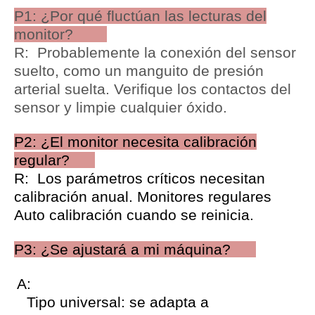
P1: ¿Por qué fluctúan las lecturas del
monitor?
R: Probablemente la conexión del sensor
suelto, como un manguito de presión
arterial suelta. Verifique los contactos del
sensor y limpie cualquier óxido.
P2: ¿El monitor necesita calibración
regular?
R: Los parámetros críticos necesitan
calibración anual. Monitores regulares
Auto calibración cuando se reinicia.
P3: ¿Se ajustará a mi máquina?
A:
Tipo universal: se adapta a