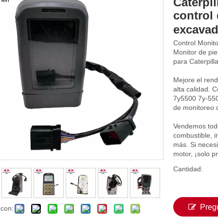
Caterpi
control 
excava
Control Monit
Monitor de pi
para Caterpil
Mejore el rend
alta calidad. 
7y5500 7y-550
de monitoreo 
Vendemos todo
combustible, 
más. Si necesi
motor, ¡solo p
Cantidad:
Preg
 con: