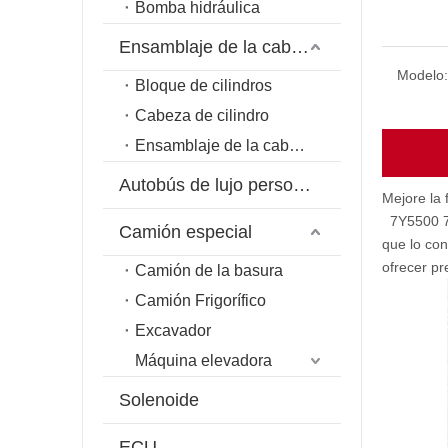
Bomba hidráulica
Ensamblaje de la cabeza del cilindro
Modelo:
Bloque de cilindros
Cabeza de cilindro
Ensamblaje de la cabeza del cilindro
Autobús de lujo personalizado
Mejore la 
7Y5500 
Camión especial
que lo co
ofrecer pr
Camión de la basura
Camión Frigorífico
Excavador
Máquina elevadora
Solenoide
ECU