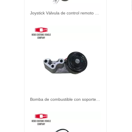
Joystick Válvula de control remoto 14557294 14557295 para Volvo Excavator Piezas de repuesto EC210 EC290 EC380 EC480 Piezas de bomba hidráulica de excavadores
Bomba de combustible con soporte de OEM04282358 04503576 20524154 Bomba de elevación de transferencia de combustible BFM2012 BFM2013 Sistema hidráulico Bomba de camión de bomberos de agua