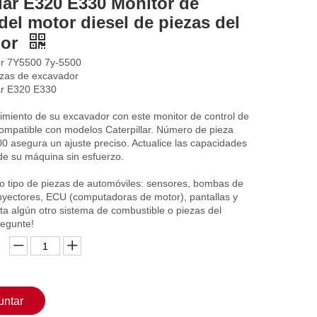
llar E320 E330 Monitor de
del motor diesel de piezas del
dor
or 7Y5500 7y-5500
ezas de excavador
lar E320 E330
imiento de su excavador con este monitor de control de
Compatible con modelos Caterpillar. Número de pieza
0 asegura un ajuste preciso. Actualice las capacidades
de su máquina sin esfuerzo.
 tipo de piezas de automóviles: sensores, bombas de
inyectores, ECU (computadoras de motor), pantallas y
ta algún otro sistema de combustible o piezas del
regunte!
untar