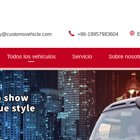
ry@customsvehicle.com
+86-19957983604
E
Todos los vehiculos
Servicio
Sobre nosot