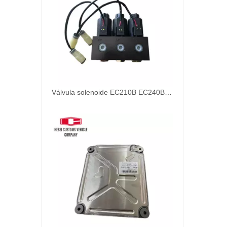
Válvula solenoide EC210B EC240B 14526664 Solución diseñada para vehículos comerciales de servicio pesado 14526664 EC Serie