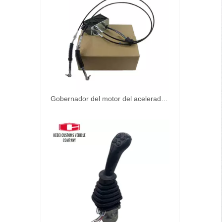
Gobernador del motor del acelerador 247-5212 2475212 221-8767 2218767 320C 312C 320D para Caterpillar OEM admitido personalizable