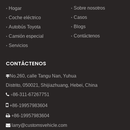
Sobre nosotros
Hogar
Casos
Coche eléctrico
Blogs
Autobús Toyota
Contáctenos
Camión especial
Servicios
CONTÁCTENOS
No.260, calle Tangu Nan, Yuhua

Distrito, 050021, Shijiazhuang, Hebei, China
86-311-67267751

+

+86-19957983604

+86-19957983604

larry@customsvehicle.com