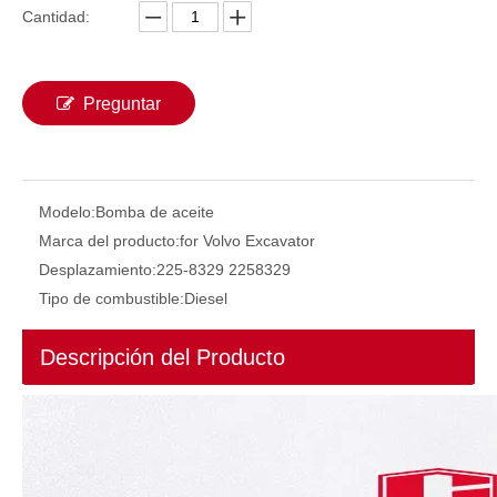
Cantidad:
Inyector de combustible VOE20798114 para Volvo Inyector de combustible Boquilla Diesel Piezas de bomba hidráulica EC240 EC290 20798114
Bomba de combustible 254-4356 2544356 para cargador de rueda de gato MAQUINARIA DE CONSTRUCCIÓN PIEZAS Bomba de combustible Bomba de aceite Combustible para camión de automóvil
Preguntar
Modelo:
Bomba de aceite
Marca del producto:
for Volvo Excavator
Desplazamiento:
225-8329 2258329
Tipo de combustible:
Diesel
28214696 9521A030H Piezas de repuesto Excavador Diesel Motor de bomba de inyección de combustible 28214696 9521A030H para C7.1 Bomba de combustible Piezas de reparación interna en venta
Descripción del Producto