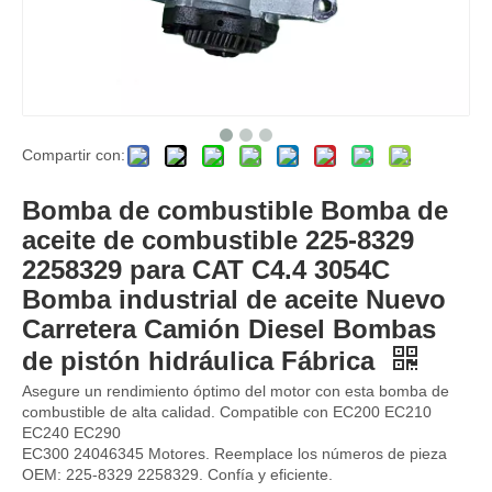
Compartir con:
Turboconterrutas EC200D EC210D 04299152 Turbocompresor de geometría variable
Panel de computadora del controlador ECU para Volvo Excavator VECU ECU FITS TAD1641GE TAD1642GE 21695319 21695313 Modelos Parte Abierto de 4 tiempos Euro4 + 5 EFI China
Bomba de combustible Bomba de
aceite de combustible 225-8329
2258329 para CAT C4.4 3054C
Bomba industrial de aceite Nuevo
Carretera Camión Diesel Bombas
de pistón hidráulica Fábrica
Asegure un rendimiento óptimo del motor con esta bomba de
combustible de alta calidad. Compatible con EC200 EC210
EC240 EC290
EC300 24046345 Motores. Reemplace los números de pieza
OEM: 225-8329 2258329. Confía y eficiente.