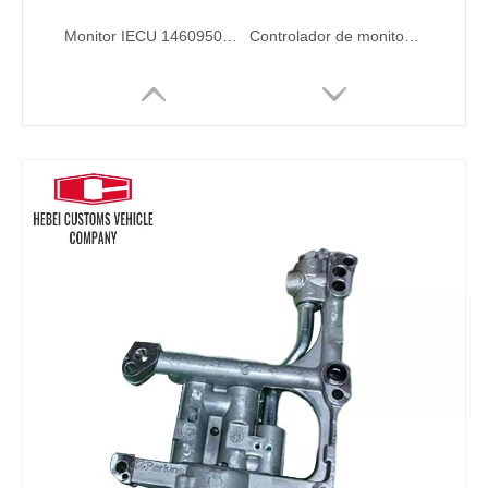
Monitor IECU 14609502 VOE14609502 para Volvo EC140D EC220D EC380D EC480D Controlador ECU Panel de control de control del motor Unidad de control del motor
Controlador de monitor VECU VOE14594708 14594708 para Volvo 1EC220D EC300D Monitor IECU Piezas excavadoras ECU Circuito de circuito
14640102 VOE14640102 Panel de visualización IECU IECU 14640102 VOE14640102 para Volvo Monitor EC210D EC240D EC360D LCD para Volvo Excavator
Calidad genuina 20914988 Arnés de cableado del motor EC210 20914988 VOE20914988 Para la solución de piezas de motor Volvo diseñada para vehículos comerciales de servicio pesado