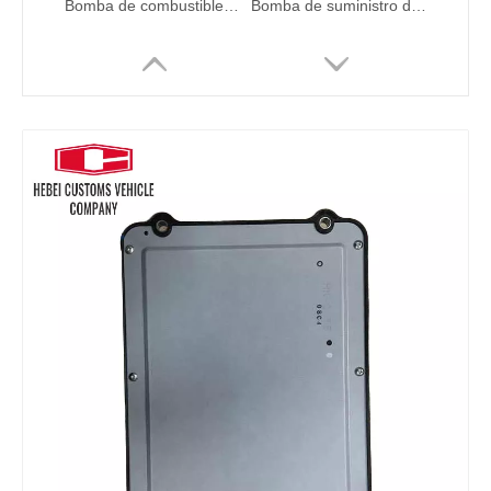
Bomba de combustible de riel común 0445020608 para reemplazo de bomba de combustible de bomba de engranajes de Hitach D06FR
Bomba de suministro de combustible Bomba de inyección de combustible 8-98091565 Inyección de la bomba para Hitachi 6HK1
bomba de bomba hidráulica bomba de engranaje YY10V00011F1 maquinaria de construcción de la bomba de engranajes para SK135SR-2 SK135SR-3 SK140SR-2 SK140SR-3 E135BSR E140CSR
Piezas de repuesto excavadoras 10R-7659 324-0532 295-9125 Motor 320D C4.2 C4.4 C6.6 Bomba de combustible 10R7659 3240532 Para piezas hidráulicas de cataterpilar Custodio de combustible de combustible Hidráulico Factory Factory Factory