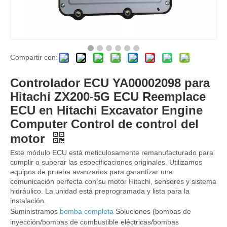
Compartir con:
526-2037 5262037 509-4849 5094849 Bomba de combustible E320 E323 E330 E336 para cargador de rueda gato bomba de combustible bomba de aceite de combustible para camión del automóvil
Bomba de ventilador R520VS Regulador de la bomba hidráulica de la bomba hidráulica R485 31QB-30130 para Hyundai R485 Excavador Conjunto de bomba de piezas hidráulicas
Controlador ECU YA00002098 para
Hitachi ZX200-5G ECU Reemplace
ECU en Hitachi Excavator Engine
Computer Control de control del
motor
Este módulo ECU está meticulosamente remanufacturado para
cumplir o superar las especificaciones originales. Utilizamos
equipos de prueba avanzados para garantizar una
comunicación perfecta con su motor Hitachi, sensores y sistema
hidráulico. La unidad está preprogramada y lista para la
instalación.
Suministramos
bomba completa
Soluciones (bombas de
Piezas de repuesto excavadoras 326-4635 3264635 C6.4 3264635 MOTOR 320D C4.2 C4.4 C6.6 Bomba de combustible 326-4635 3264635 C6.4 3264635 Para partes hidráulicas de cataterpilares de combustible de combustible hidráulico Factory Factory Factory Factory Factory Factory Factory Factory
Motores de maquinaria Bomba principal Bomba hidráulica Assy YY10V00009F6 YY10V00009F1 K7V63DTP para Kobelco SK130-8 SK140-8 P
inyección/bombas de combustible eléctricas/bombas