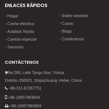
ENLACES RÁPIDOS
Sobre nosotros
Hogar
Casos
Coche eléctrico
Blogs
Autobús Toyota
Contáctenos
Camión especial
Servicios
CONTÁCTENOS
No.260, calle Tangu Nan, Yuhua

Distrito, 050021, Shijiazhuang, Hebei, China
86-311-67267751

+

+86-19957983604

+86-19957983604