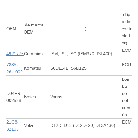
(Tip
o de
de marca
OEM
)
contr
OEM
olad
or)
ECM
4921776
Cummins
ISM, ISL, ISC (ISM370, ISL400)
7835-
ECU
Komatsu
S6D114E, S6D125
26-1009
bom
ba
D04FR-
de
Bosch
Varios
002528
riel
com
ún
21Q8-
ECM
Volvo
D12D, D13 (D12D420, D13A430)
32103