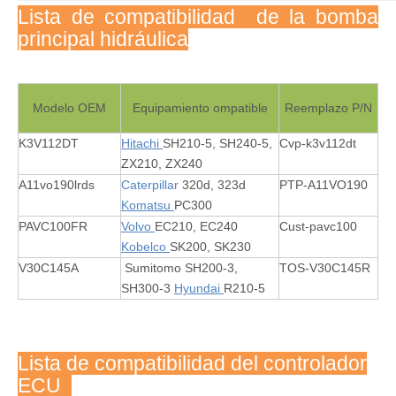
Lista de compatibilidad de la bomba
principal hidráulica
Modelo OEM
Equipamiento ompatible
Reemplazo P/N
K3V112DT
Hitachi
SH210-5, SH240-5,
Cvp-k3v112dt
ZX210, ZX240
A11vo190lrds
Caterpillar
320d, 323d
PTP-A11VO190
Komatsu
PC300
PAVC100FR
Volvo
EC210, EC240
Cust-pavc100
Kobelco
SK200, SK230
V30C145A
Sumitomo SH200-3,
TOS-V30C145R
SH300-3
Hyundai
R210-5
Lista de compatibilidad del controlador
ECU