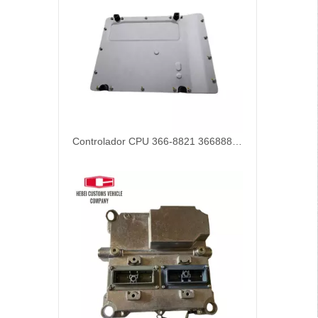
Controlador CPU 366-8821 36688821 para CAT E 330D2 E320D Unidad de control de computadora avanzada para sistemas de automatización OBD2 Kit de ajuste de la ECU Herramienta de programación ECU