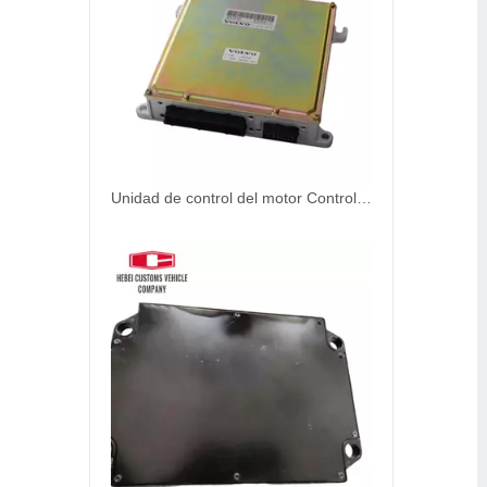
Unidad de control del motor Controlador ECU VOE14594697 14594697 14531360 VOE14531360 para Volvo OBD2 ECU EC140B EC210B EC240B EC290B EC700B