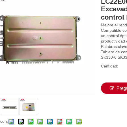
LC22E00
Excavad
control
Mejore el ren
Compatible co
un control ópt
productividad 
Palabras clave
Tablero de co
SK330-6 SK3
Cantidad:
Preg
 con: