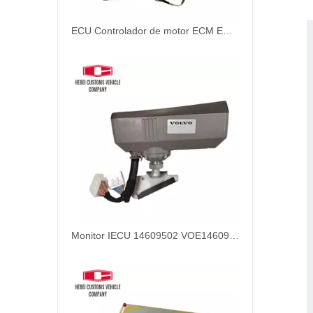
ECU Controlador de motor ECM ECU con software C6.4 286-3683-00 286368300 Para Cat 320D Control de control de computadora Controlador de motor para sistemas de automatización
Monitor IECU 14609502 VOE14609502 para Volvo EC140D EC220D EC380D EC480D Controlador ECU Panel de control de control del motor Unidad de control del motor