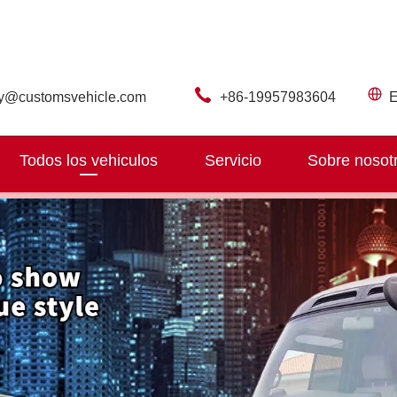
ry@customsvehicle.com
+86-19957983604
E
Todos los vehiculos
Servicio
Sobre nosot